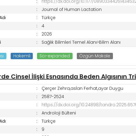
https://dx.doi.org/10.1177/0890334426143453
Journal of Human Lactation
 Adı
Türkçe
4
2026
i
Sağlık Bilimleri Temel Alanı>Bilim Alanı
sı
Hakemli
Scı-expanded
Özgün Makale
de Cinsel İlişki Esnasında Beden Algısının Tr
Çerçer Zehra,aslan Ferhat,ayar Duygu
2587-2524
https://dx.doi.org/10.24898/tandro.2025.65
Androloji Bülteni
 Adı
Türkçe
9