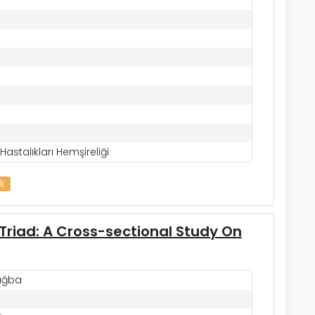
astalıkları Hemşireliği
ik
riad: A Cross-sectional Study On
uğba