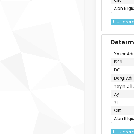
Cilt
Alan Bilgis
Uluslarara
Determi
Yazar Adı
ISSN
DOI
Dergi Adı
Yayın Dili
Ay
Yıl
Cilt
Alan Bilgis
Uluslarara