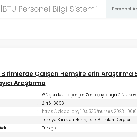
İBTÜ Personel Bilgi Sistemi
 Birimlerde Çalışan Hemşirelerin Araştırma S
yıcı Araştırma
Gülşen Muaz,çerçer Zehra,aydıngülü Nursevi
2146-8893
https://dx.doi.org/10.5336/nurses.2023-10016
Türkiye Klinikleri Hemşirelik Bilimleri Dergisi
 Adı
Türkçe
1