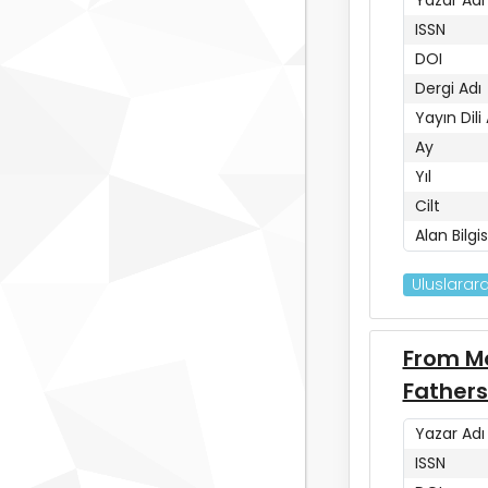
ISSN
DOI
Dergi Adı
Yayın Dili
Ay
Yıl
Cilt
Alan Bilgis
Uluslarara
From Mo
Fathers
Yazar Adı
ISSN