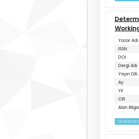
Determi
Working
Yazar Adı
ISSN
DOI
Dergi Adı
Yayın Dili
Ay
Yıl
Cilt
Alan Bilgis
Uluslarara