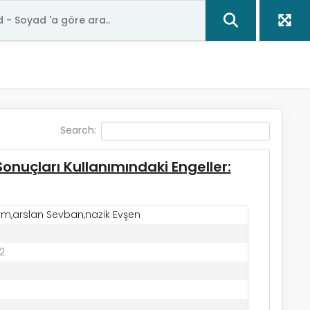
Search:
onuçları Kullanımındaki Engeller:
m,arslan Sevban,nazik Evşen
2