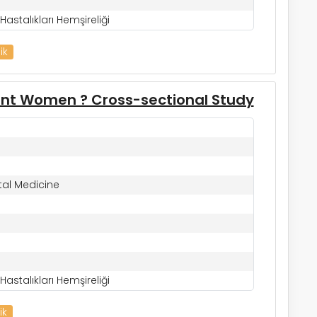
astalıkları Hemşireliği
ik
nant Women ? Cross-sectional Study
tal Medicine
astalıkları Hemşireliği
ik