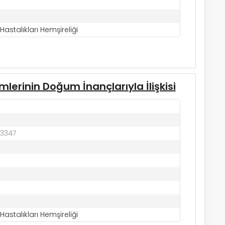
astalıkları Hemşireliği
lerinin Doğum İnançlarıyla İlişkisi
83347
astalıkları Hemşireliği