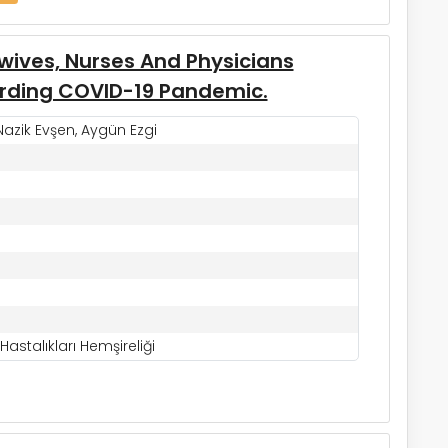
wives, Nurses And Physicians
arding COVID-19 Pandemic.
azik Evşen, Aygün Ezgi
astalıkları Hemşireliği