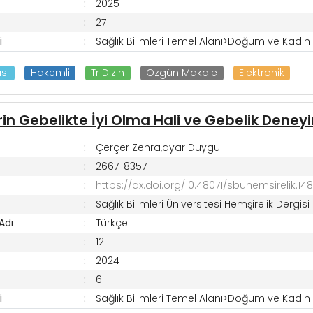
2025
27
i
Sağlık Bilimleri Temel Alanı>Doğum ve Kadın H
sı
Hakemli
Tr Dizin
Özgün Makale
Elektronik
in Gebelikte İyi Olma Hali ve Gebelik Deneyim
Çerçer Zehra,ayar Duygu
2667-8357
https://dx.doi.org/10.48071/sbuhemsirelik.14
Sağlık Bilimleri Üniversitesi Hemşirelik Dergisi
 Adı
Türkçe
12
2024
6
i
Sağlık Bilimleri Temel Alanı>Doğum ve Kadın H