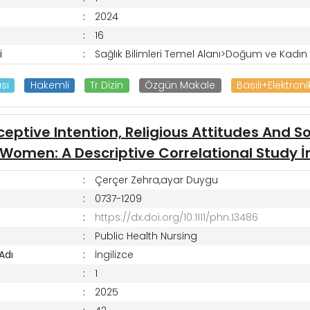
2024
16
i
Sağlık Bilimleri Temel Alanı>Doğum ve Kadın H
sı
Hakemli
Tr Dizin
Özgün Makale
Basılı+Elektroni
eptive Intention, Religious Attitudes And Sou
Women: A Descriptive Correlational Study İ
Çerçer Zehra,ayar Duygu
0737-1209
https://dx.doi.org/10.1111/phn.13486
Public Health Nursing
 Adı
İngilizce
1
2025