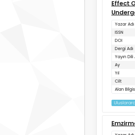
Effect 
Undergo
Yazar Adı
ISSN
DOI
Dergi Adı
Yayın Dili
Ay
Yıl
Cilt
Alan Bilgis
Uluslarara
Emzirme
Yazar Adı