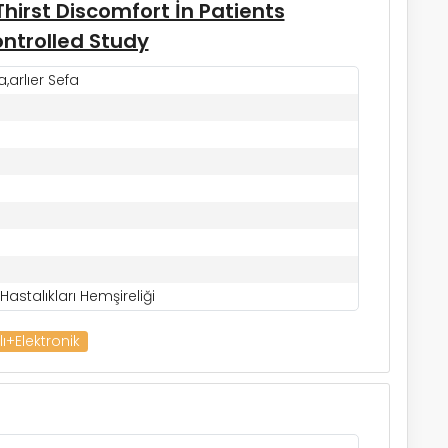
Thirst Discomfort İn Patients
ntrolled Study
arlıer Sefa
astalıkları Hemşireliği
lı+Elektronik