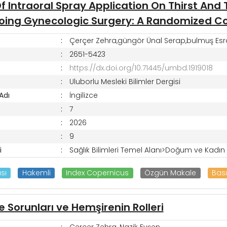
Of Intraoral Spray Application On Thirst And 
ing Gynecologic Surgery: A Randomized Co
Çerçer Zehra,güngör Ünal Serap,bulmuş Esra,
2651-5423
https://dx.doi.org/10.71445/umbd.1919018
Uluborlu Mesleki Bilimler Dergisi
 Adı
İngilizce
7
2026
9
i
Sağlık Bilimleri Temel Alanı>Doğum ve Kadın H
sı
Hakemli
Index Copernicus
Özgün Makale
Bası
 Sorunları ve Hemşirenin Rolleri
Çerçer Zehra, Nazik Evşen