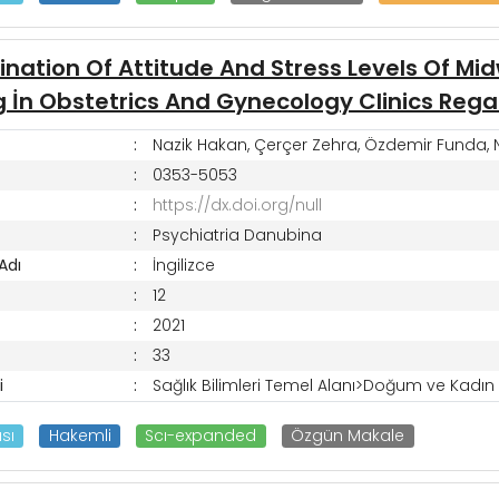
nation Of Attitude And Stress Levels Of Mid
 İn Obstetrics And Gynecology Clinics Reg
Nazik Hakan, Çerçer Zehra, Özdemir Funda, N
0353-5053
https://dx.doi.org/null
Psychiatria Danubina
 Adı
İngilizce
12
2021
33
i
Sağlık Bilimleri Temel Alanı>Doğum ve Kadın H
sı
Hakemli
Scı-expanded
Özgün Makale