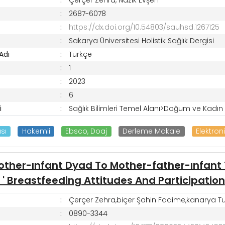
2687-6078
https://dx.doi.org/10.54803/sauhsd.1267125
Sakarya Üniversitesi Holistik Sağlık Dergisi
 Adı
Türkçe
1
2023
6
i
Sağlık Bilimleri Temel Alanı>Doğum ve Kadın H
sı
Hakemli
Ebsco, Doaj
Derleme Makale
Elektron
ther-ınfant Dyad To Mother-father-ınfant T
 ' Breastfeeding Attitudes And Participation
Çerçer Zehra,biçer Şahin Fadime,kanarya T
0890-3344