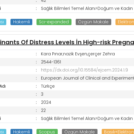
42
i
Sağlık Bilimleri Temel Alanı>Doğum ve Kadın H
sı
Hakemli
Scı-expanded
Özgün Makale
Elektron
nants Of Distress Levels İn High-risk Preg
Kara Pınar,nazik Evşen,çerçer Zehra
2544-1361
https://dx.doi.org/10.15584/ejcem.2024.1.9
European Journal of Clinical and Experimen
 Adı
Türkçe
3
2024
22
i
Sağlık Bilimleri Temel Alanı>Doğum ve Kadın H
sı
Hakemli
Scopus
Özgün Makale
Basılı+Elektron