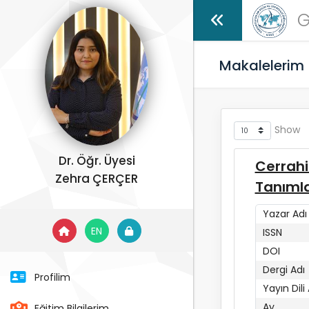
G
Makalelerim
Show
Dr. Öğr. Üyesi
Cerrahi
Zehra ÇERÇER
Tanımla
Yazar Adı
EN
ISSN
DOI
Dergi Adı
Profilim
Yayın Dili
Ay
Eğitim Bilgilerim