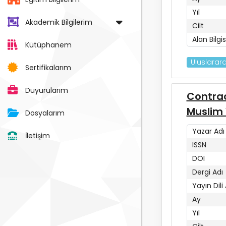
Yıl
Akademik Bilgilerim
Cilt
Alan Bilgis
Kütüphanem
Uluslarara
Sertifikalarım
Duyurularım
Contrac
Muslim 
Dosyalarım
Yazar Adı
İletişim
ISSN
DOI
Dergi Adı
Yayın Dili
Ay
Yıl