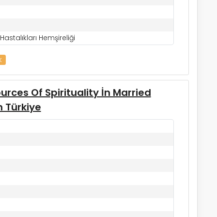
astalıkları Hemşireliği
k
rces Of Spirituality İn Married
n Türkiye