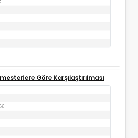
2
imesterlere Göre Karşılaştırılması
768