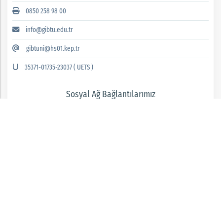
0850 258 98 00
info@gibtu.edu.tr
gibtuni@hs01.kep.tr
35371-01735-23037 ( UETS )
Sosyal Ağ Bağlantılarımız
GAZİANTEP İSLAM BİLİM VE TEKNOLOJİ ÜNİVERSİTESİ 2026 © tüm hakları