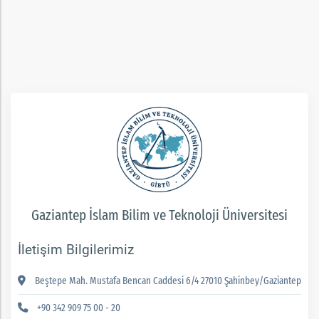
rım
ım
Gaziantep İslam Bilim ve Teknoloji Üniversitesi
İletişim Bilgilerimiz
Beştepe Mah. Mustafa Bencan Caddesi 6/4 27010 Şahinbey/Gaziantep
+90 342 909 75 00 - 20