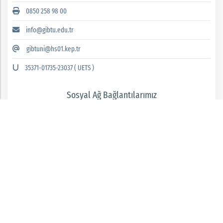
0850 258 98 00
info@gibtu.edu.tr
gibtuni@hs01.kep.tr
35371-01735-23037 ( UETS )
Sosyal Ağ Bağlantılarımız
GAZİANTEP İSLAM BİLİM VE TEKNOLOJİ ÜNİVERSİTESİ 2026 © tüm hakları