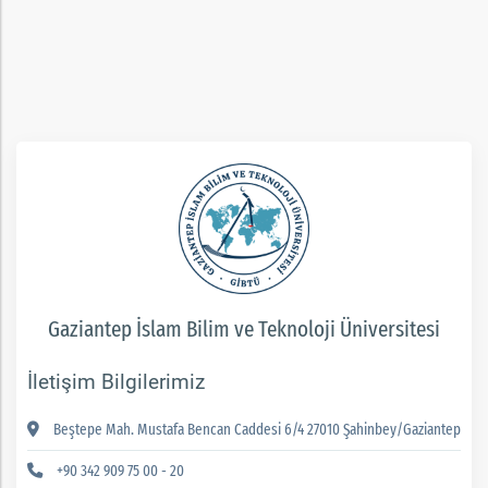
rım
ım
Gaziantep İslam Bilim ve Teknoloji Üniversitesi
İletişim Bilgilerimiz
Beştepe Mah. Mustafa Bencan Caddesi 6/4 27010 Şahinbey/Gaziantep
+90 342 909 75 00 - 20