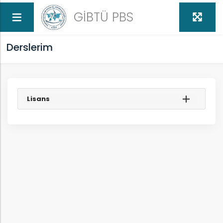
GİBTÜ PBS
Derslerim
Lisans