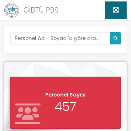
GİBTÜ PBS
Personel Sayısı
457