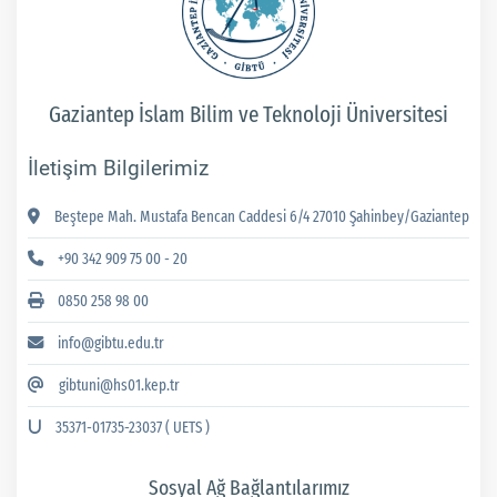
Gaziantep İslam Bilim ve Teknoloji Üniversitesi
İletişim Bilgilerimiz
Beştepe Mah. Mustafa Bencan Caddesi 6/4 27010 Şahinbey/Gaziantep
+90 342 909 75 00 - 20
0850 258 98 00
info@gibtu.edu.tr
gibtuni@hs01.kep.tr
35371-01735-23037 ( UETS )
Sosyal Ağ Bağlantılarımız