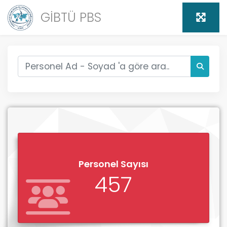
GİBTÜ PBS
Personel Sayısı
457