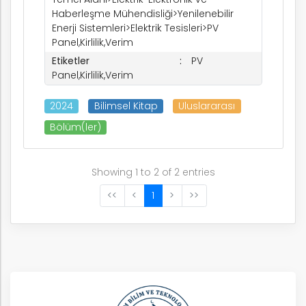
Haberleşme Mühendisliği>Yenilenebilir
Enerji Sistemleri>Elektrik Tesisleri>PV
Panel,Kirlilik,Verim
Etiketler
PV
Panel,Kirlilik,Verim
2024
Bilimsel Kitap
Uluslararası
Bölüm(ler)
Showing 1 to 2 of 2 entries
<<
<
1
>
>>