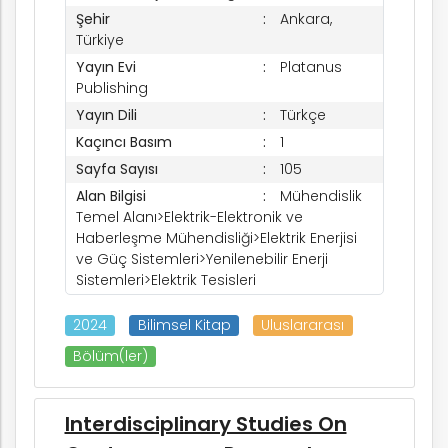
Şehir
Ankara,
Türkiye
Yayın Evi
Platanus
Publishing
Yayın Dili
Türkçe
Kaçıncı Basım
1
Sayfa Sayısı
105
Alan Bilgisi
Mühendislik
Temel Alanı>Elektrik-Elektronik ve
Haberleşme Mühendisliği>Elektrik Enerjisi
k
ve Güç Sistemleri>Yenilenebilir Enerji
Sistemleri>Elektrik Tesisleri
2024
Bilimsel Kitap
Uluslararası
nem
Bölüm(ler)
arım
Interdisciplinary Studies On