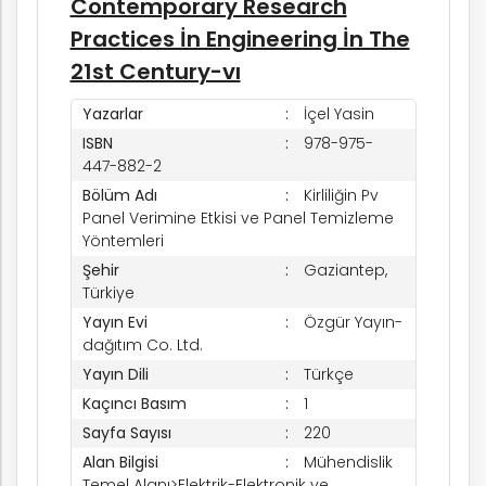
Contemporary Research
Practices İn Engineering İn The
rım
21st Century-vı
ım
Yazarlar
İçel Yasin
ISBN
978-975-
447-882-2
Bölüm Adı
Kirliliğin Pv
Panel Verimine Etkisi ve Panel Temizleme
Yöntemleri
Şehir
Gaziantep,
Türkiye
Yayın Evi
Özgür Yayın-
dağıtım Co. Ltd.
Yayın Dili
Türkçe
Kaçıncı Basım
1
Sayfa Sayısı
220
Alan Bilgisi
Mühendislik
Temel Alanı>Elektrik-Elektronik ve