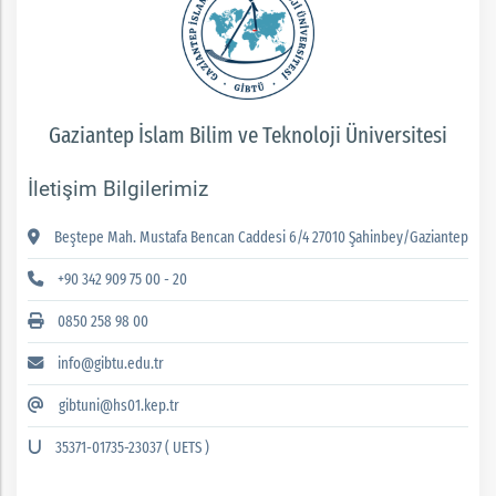
Gaziantep İslam Bilim ve Teknoloji Üniversitesi
İletişim Bilgilerimiz
Beştepe Mah. Mustafa Bencan Caddesi 6/4 27010 Şahinbey/Gaziantep
+90 342 909 75 00 - 20
0850 258 98 00
info@gibtu.edu.tr
gibtuni@hs01.kep.tr
35371-01735-23037 ( UETS )