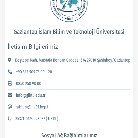
Gaziantep İslam Bilim ve Teknoloji Üniversitesi
İletişim Bilgilerimiz
Beştepe Mah. Mustafa Bencan Caddesi 6/4 27010 Şahinbey/Gaziantep
+90 342 909 75 00 - 20
0850 258 98 00
info@gibtu.edu.tr
gibtuni@hs01.kep.tr
35371-01735-23037 ( UETS )
Sosyal Ağ Bağlantılarımız