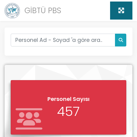
GİBTÜ PBS
Personel Sayısı
457