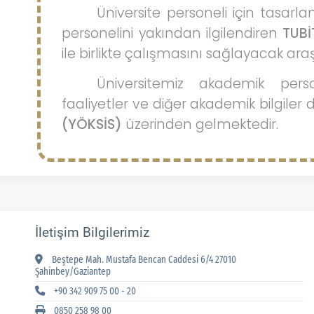
Üniversite personeli için tasarl
personelini yakından ilgilendiren
TUBİ
ile birlikte çalışmasını sağlayacak ara
Üniversitemiz akademik pers
faaliyetler ve diğer akademik bilgile
(YÖKSİS)
üzerinden gelmektedir.
İletişim Bilgilerimiz
Beştepe Mah. Mustafa Bencan Caddesi 6/4 27010
Şahinbey/Gaziantep
+90 342 909 75 00 - 20
0850 258 98 00