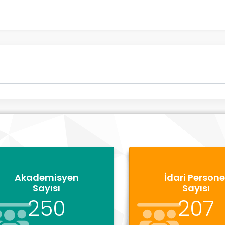
Akademisyen
İdari Persone
Sayısı
Sayısı
250
207