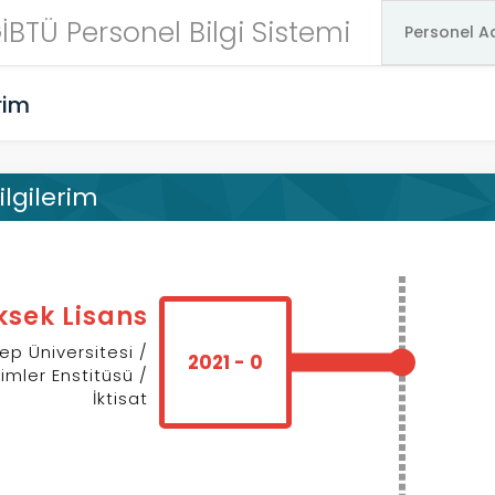
İBTÜ Personel Bilgi Sistemi
rim
ilgilerim
ksek Lisans
ep Üniversitesi /
2021 - 0
limler Enstitüsü /
İktisat