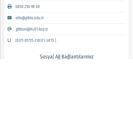
0850 258 98 00
info@gibtu.edu.tr
gibtuni@hs01.kep.tr
35371-01735-23037 ( UETS )
Sosyal Ağ Bağlantılarımız
GAZİANTEP İSLAM BİLİM VE TEKNOLOJİ ÜNİVERSİTESİ 2026 © tüm hakları