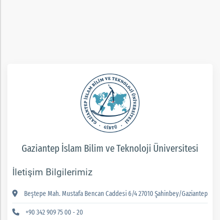
rım
ım
Gaziantep İslam Bilim ve Teknoloji Üniversitesi
İletişim Bilgilerimiz
Beştepe Mah. Mustafa Bencan Caddesi 6/4 27010 Şahinbey/Gaziantep
+90 342 909 75 00 - 20