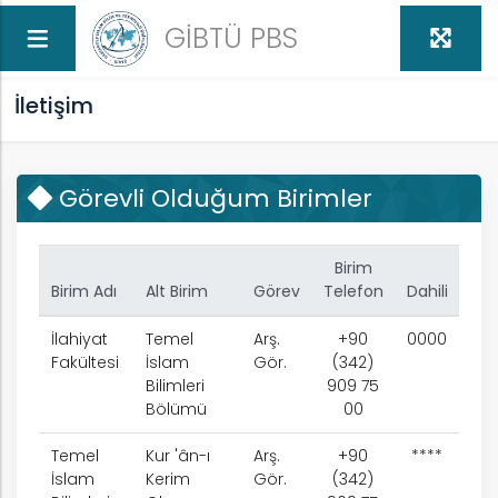
GİBTÜ PBS
İletişim
Görevli Olduğum Birimler
Birim
Birim Adı
Alt Birim
Görev
Telefon
Dahili
İlahiyat
Temel
Arş.
+90
0000
Fakültesi
İslam
Gör.
(342)
Bilimleri
909 75
Bölümü
00
Temel
Kur 'ân-ı
Arş.
+90
****
İslam
Kerim
Gör.
(342)