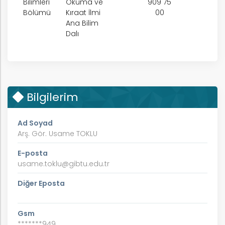
Bilimleri
Okuma ve
909 75
Bölümü
Kıraat İlmi
00
Ana Bilim
Dalı
Bilgilerim
k
Ad Soyad
Arş. Gör. Usame TOKLU
E-posta
usame.toklu@gibtu.edu.tr
nem
Diğer Eposta
arım
Gsm
*******949