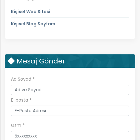
rım
Kişisel Web Sitesi
ım
Kişisel Blog Sayfam
Mesaj Gönder
Ad Soyad
*
E-posta
*
Gsm
*