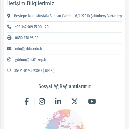
İletişim Bilgilerimiz
Beştepe Mah. Mustafa Bencan Caddesi 6/4 27010 Şahinbey/Gaziantep
+90 342 909 75 00 - 20
0850 258 98 00
info@gibtu.edu.tr
gibtuni@hs01.kep.tr
35371-01735-23037 ( UETS )
Sosyal Ağ Bağlantılarımız