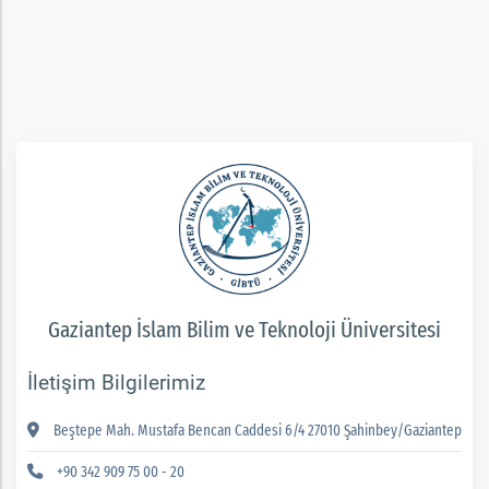
ım
Gaziantep İslam Bilim ve Teknoloji Üniversitesi
İletişim Bilgilerimiz
Beştepe Mah. Mustafa Bencan Caddesi 6/4 27010 Şahinbey/Gaziantep
+90 342 909 75 00 - 20