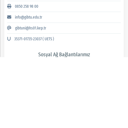
0850 258 98 00
info@gibtu.edu.tr
gibtuni@hs01.kep.tr
35371-01735-23037 ( UETS )
Sosyal Ağ Bağlantılarımız
GAZİANTEP İSLAM BİLİM VE TEKNOLOJİ ÜNİVERSİTESİ 2026 © tüm hakları