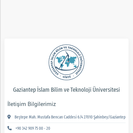
ım
Gaziantep İslam Bilim ve Teknoloji Üniversitesi
İletişim Bilgilerimiz
Beştepe Mah. Mustafa Bencan Caddesi 6/4 27010 Şahinbey/Gaziantep
+90 342 909 75 00 - 20