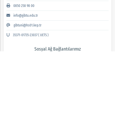
0850 258 98 00
info@gibtu.edu.tr
gibtuni@hs01.kep.tr
35371-01735-23037 ( UETS )
Sosyal Ağ Bağlantılarımız
GAZİANTEP İSLAM BİLİM VE TEKNOLOJİ ÜNİVERSİTESİ 2026 © tüm hakları