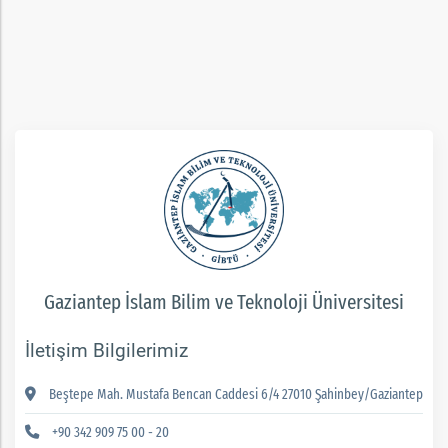
ım
Gaziantep İslam Bilim ve Teknoloji Üniversitesi
İletişim Bilgilerimiz
Beştepe Mah. Mustafa Bencan Caddesi 6/4 27010 Şahinbey/Gaziantep
+90 342 909 75 00 - 20