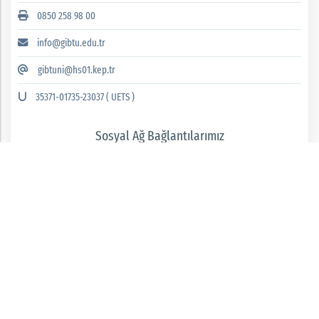
0850 258 98 00
info@gibtu.edu.tr
gibtuni@hs01.kep.tr
35371-01735-23037 ( UETS )
Sosyal Ağ Bağlantılarımız
GAZİANTEP İSLAM BİLİM VE TEKNOLOJİ ÜNİVERSİTESİ 2026 © tüm hakları