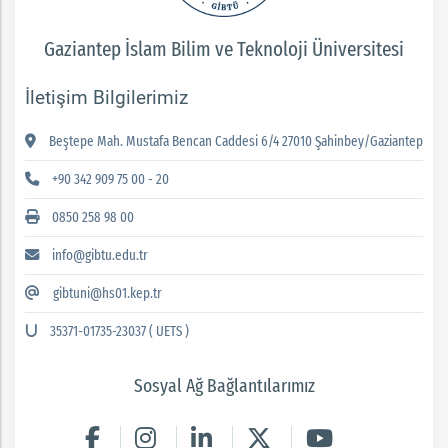
Gaziantep İslam Bilim ve Teknoloji Üniversitesi
İletişim Bilgilerimiz
Beştepe Mah. Mustafa Bencan Caddesi 6/4 27010 Şahinbey/Gaziantep
+90 342 909 75 00 - 20
0850 258 98 00
info@gibtu.edu.tr
gibtuni@hs01.kep.tr
35371-01735-23037 ( UETS )
Sosyal Ağ Bağlantılarımız