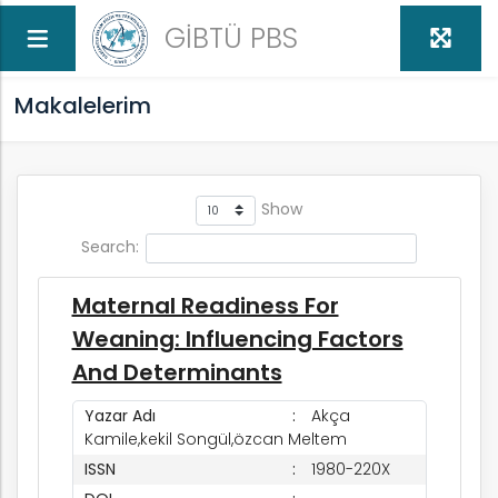
GİBTÜ PBS
Makalelerim
Show
Search:
Maternal Readiness For
Weaning: Influencing Factors
And Determinants
Yazar Adı
Akça
Kamile,kekil Songül,özcan Meltem
ISSN
1980-220X