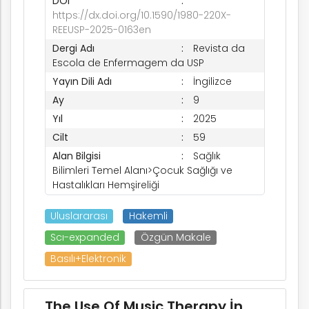
DOI
https://dx.doi.org/10.1590/1980-220X-
REEUSP-2025-0163en
Dergi Adı
Revista da
Escola de Enfermagem da USP
Yayın Dili Adı
İngilizce
Ay
9
Yıl
2025
Cilt
59
k
Alan Bilgisi
Sağlık
Bilimleri Temel Alanı>Çocuk Sağlığı ve
Hastalıkları Hemşireliği
Uluslararası
Hakemli
nem
Scı-expanded
Özgün Makale
Basılı+Elektronik
arım
The Use Of Music Therapy İn