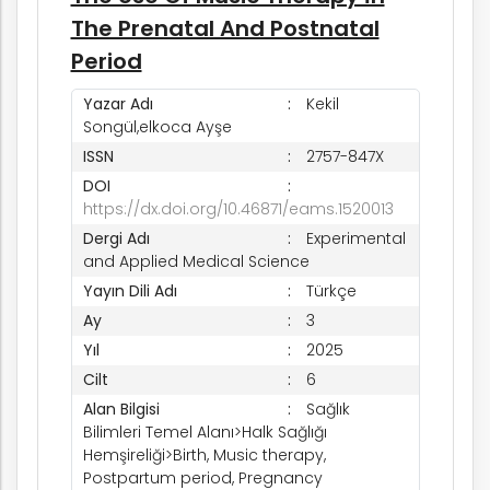
rım
The Prenatal And Postnatal
Period
ım
Yazar Adı
Kekil
Songül,elkoca Ayşe
ISSN
2757-847X
DOI
https://dx.doi.org/10.46871/eams.1520013
Dergi Adı
Experimental
and Applied Medical Science
Yayın Dili Adı
Türkçe
Ay
3
Yıl
2025
Cilt
6
Alan Bilgisi
Sağlık
Bilimleri Temel Alanı>Halk Sağlığı
Hemşireliği>Birth, Music therapy,
Postpartum period, Pregnancy