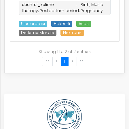
abahtar_kelime
Birth, Music
therapy, Postpartum period, Pregnancy
Uluslararası
Hakemli
Asos
Derleme Makale
Elektronik
Showing 1 to 2 of 2 entries
<<
<
1
>
>>