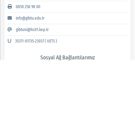
0850 258 98 00
info@gibtu.edu.tr
gibtuni@hs01.kep.tr
35371-01735-23037 ( UETS )
Sosyal Ağ Bağlantılarımız
GAZİANTEP İSLAM BİLİM VE TEKNOLOJİ ÜNİVERSİTESİ 2026 © tüm hakları