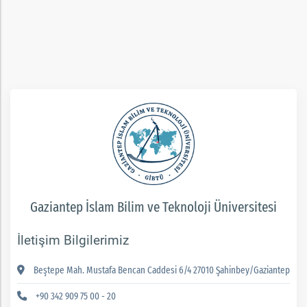
rım
ım
Gaziantep İslam Bilim ve Teknoloji Üniversitesi
İletişim Bilgilerimiz
Beştepe Mah. Mustafa Bencan Caddesi 6/4 27010 Şahinbey/Gaziantep
+90 342 909 75 00 - 20