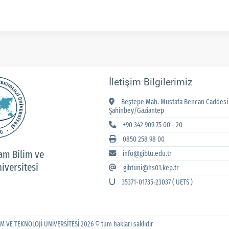
İletişim Bilgilerimiz
Beştepe Mah. Mustafa Bencan Caddesi 
Şahinbey/Gaziantep
+90 342 909 75 00 - 20
0850 258 98 00
am Bilim ve
info@gibtu.edu.tr
iversitesi
gibtuni@hs01.kep.tr
35371-01735-23037 ( UETS )
M VE TEKNOLOJİ ÜNİVERSİTESİ 2026 © tüm hakları saklıdır