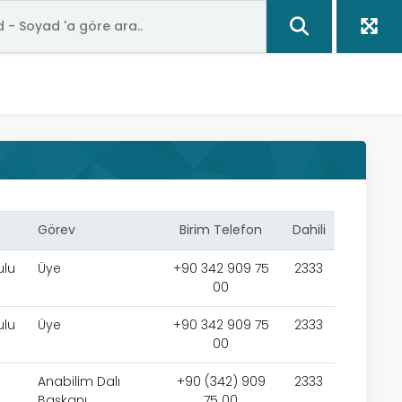
Görev
Birim Telefon
Dahili
ulu
Üye
+90 342 909 75
2333
00
ulu
Üye
+90 342 909 75
2333
00
Anabilim Dalı
+90 (342) 909
2333
Başkanı
75 00