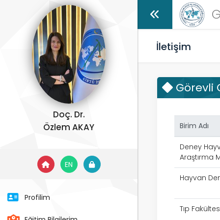
G
İletişim
Görevli
Doç. Dr.
Birim Adı
Özlem AKAY
Deney Hayv
Araştırma M
EN
Hayvan Deney
Profilim
Tıp Fakültes
Eğitim Bilgilerim