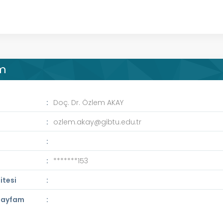
im
Doç. Dr. Özlem AKAY
ozlem.akay@gibtu.edu.tr
a
*******153
itesi
 Sayfam