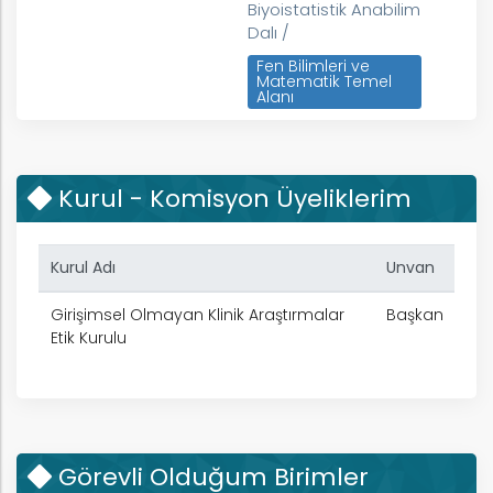
Biyoistatistik Anabilim
Dalı /
Fen Bilimleri ve
Matematik Temel
Alanı
İstatistik
Uygulamalı İstatistik
Kurul - Komisyon Üyeliklerim
k
Kurul Adı
Unvan
Girişimsel Olmayan Klinik Araştırmalar
Başkan
Etik Kurulu
nem
arım
Görevli Olduğum Birimler