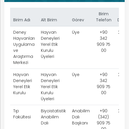
rım
Birim
Birim Adı
Alt Birim
Görev
Telefon
Dahili
ım
Deney
Hayvan
Üye
+90
2333
Hayvanları
Deneyleri
342
Uygulama
Yerel Etik
909 75
ve
Kurulu
00
Araştırma
Üyeleri
Merkezi
Hayvan
Hayvan
Üye
+90
2333
Deneyleri
Deneyleri
342
Yerel Etik
Yerel Etik
909 75
Kurulu
Kurulu
00
Üyeleri
Tıp
Biyoistatistik
Anabilim
+90
2333
Fakültesi
Anabilim
Dalı
(342)
Dalı
Başkanı
909 75