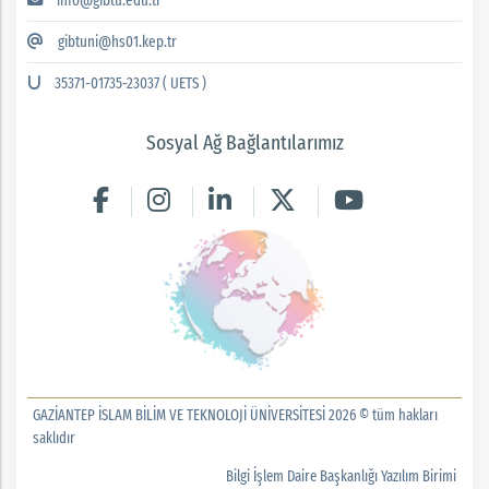
info@gibtu.edu.tr
gibtuni@hs01.kep.tr
35371-01735-23037 ( UETS )
Sosyal Ağ Bağlantılarımız
GAZİANTEP İSLAM BİLİM VE TEKNOLOJİ ÜNİVERSİTESİ 2026 © tüm hakları
saklıdır
Bilgi İşlem Daire Başkanlığı Yazılım Birimi