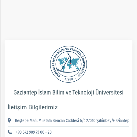
rım
ım
Gaziantep İslam Bilim ve Teknoloji Üniversitesi
İletişim Bilgilerimiz
Beştepe Mah. Mustafa Bencan Caddesi 6/4 27010 Şahinbey/Gaziantep
+90 342 909 75 00 - 20