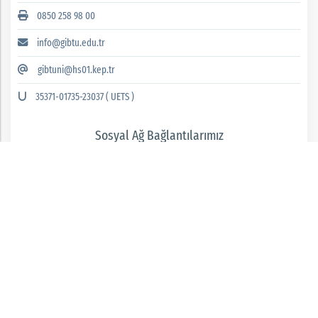
0850 258 98 00
info@gibtu.edu.tr
gibtuni@hs01.kep.tr
35371-01735-23037 ( UETS )
Sosyal Ağ Bağlantılarımız
GAZİANTEP İSLAM BİLİM VE TEKNOLOJİ ÜNİVERSİTESİ 2026 © tüm hakları