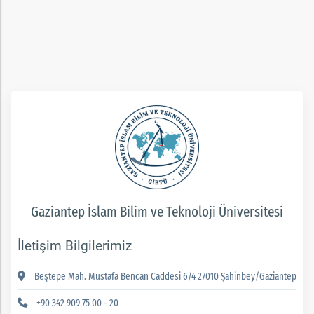
rım
ım
Gaziantep İslam Bilim ve Teknoloji Üniversitesi
İletişim Bilgilerimiz
Beştepe Mah. Mustafa Bencan Caddesi 6/4 27010 Şahinbey/Gaziantep
+90 342 909 75 00 - 20