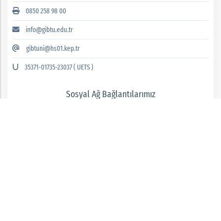
0850 258 98 00
info@gibtu.edu.tr
gibtuni@hs01.kep.tr
35371-01735-23037 ( UETS )
Sosyal Ağ Bağlantılarımız
GAZİANTEP İSLAM BİLİM VE TEKNOLOJİ ÜNİVERSİTESİ 2026 © tüm hakları