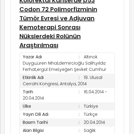
Kolorektal Kanserde p53
Codon 72 Polimorfizminin
Tümör Evresi ve Adjuvan
Kemoterapi Sonrası
Nükslerdeki Rolünün
Araştırılması
Yazar Adı
Altınok
Duygu,üren Nihal,demircioğlu Salih,yıldız
Ferhat,ergül Emel,yeğen Şevket Cumhur
Etkinlik Adı
19. Ulusal
Cerrahi Kongresi, Antalya, 2014
Tarih
16.04.2014 -
20.04.2014
Ülke
Türkiye
Yayın Dili Adı
Türkçe
Basım Tarihi
20.04.2014
Alan Bilgisi
Sağlık