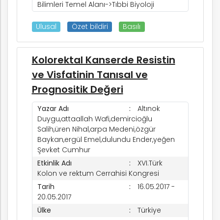
Bilimleri Temel Alanı->Tıbbi Biyoloji
Ulusal
Özet bildiri
Basılı
Kolorektal Kanserde Resistin
ve Visfatinin Tanısal ve
Prognositik Değeri
Yazar Adı
Altınok
Duygu,attaallah Wafi,demircioğlu
Salih,üren Nihal,arpa Medeni,özgür
Baykan,ergül Emel,dulundu Ender,yeğen
Şevket Cumhur
Etkinlik Adı
XVI.Türk
Kolon ve rektum Cerrahisi Kongresi
Tarih
16.05.2017 -
20.05.2017
Ülke
Türkiye