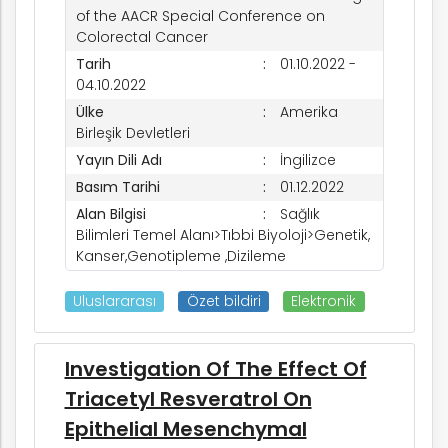
of the AACR Special Conference on
Colorectal Cancer
Tarih
01.10.2022 -
04.10.2022
Ülke
Amerika
Birleşik Devletleri
Yayın Dili Adı
İngilizce
Basım Tarihi
01.12.2022
Alan Bilgisi
Sağlık
Bilimleri Temel Alanı>Tıbbi Biyoloji>Genetik,
Kanser,Genotipleme ,Dizileme
Uluslararası
Özet bildiri
Elektronik
Investigation Of The Effect Of
Triacetyl Resveratrol On
Epithelial Mesenchymal