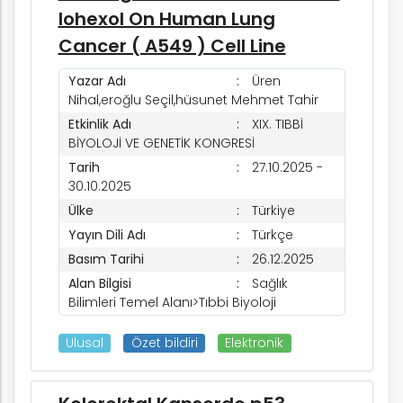
Iohexol On Human Lung
Cancer ( A549 ) Cell Line
Yazar Adı
Üren
Nihal,eroğlu Seçil,hüsunet Mehmet Tahir
Etkinlik Adı
XIX. TIBBİ
BİYOLOJİ VE GENETİK KONGRESİ
Tarih
27.10.2025 -
30.10.2025
Ülke
Türkiye
Yayın Dili Adı
Türkçe
Basım Tarihi
26.12.2025
Alan Bilgisi
Sağlık
Bilimleri Temel Alanı>Tıbbi Biyoloji
Ulusal
Özet bildiri
Elektronik