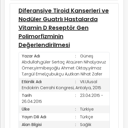
Diferansiye Tiroid Kanserleri ve
Nodüler Guatrlı Hastalarda
Vitamin D Reseptör Gen
Polimorfizminin
Değerlendirilmesi
Yazar Adı
Güneş
Abdullah,güler Sertaç Ata,üren Nihal,yavuz
Ömer,yirmibeşoğlu Ahmet Oktay,yılmaz
T,ergül Emel,çubukçu A,utkan Nihat Zafer
Etkinlik Adı
VII.Ulusal
Endokrin Cerrahi Kongresi, Antalya, 2015
Tarih
23.04.2015 -
26.04.2015
Ülke
Türkiye
Yayın Dili Adı
Türkçe
Alan Bilgisi
Sağlık