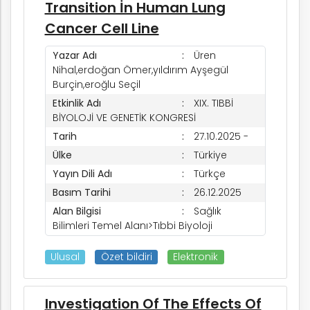
Transition İn Human Lung
Cancer Cell Line
Yazar Adı
Üren
Nihal,erdoğan Ömer,yıldırım Ayşegül
Burçin,eroğlu Seçil
Etkinlik Adı
XIX. TIBBİ
BİYOLOJİ VE GENETİK KONGRESİ
Tarih
27.10.2025 -
Ülke
Türkiye
Yayın Dili Adı
Türkçe
Basım Tarihi
26.12.2025
Alan Bilgisi
Sağlık
Bilimleri Temel Alanı>Tıbbi Biyoloji
Ulusal
Özet bildiri
Elektronik
Investigation Of The Effects Of