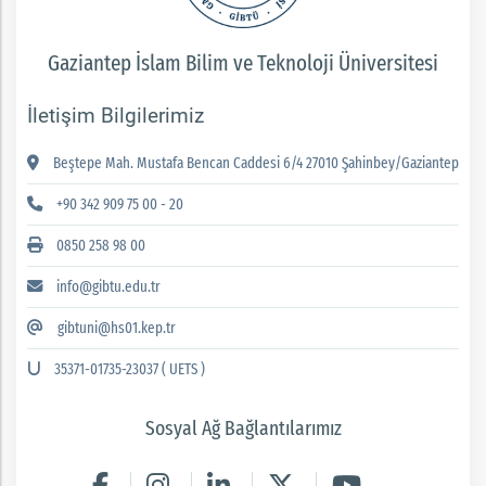
Gaziantep İslam Bilim ve Teknoloji Üniversitesi
İletişim Bilgilerimiz
Beştepe Mah. Mustafa Bencan Caddesi 6/4 27010 Şahinbey/Gaziantep
+90 342 909 75 00 - 20
0850 258 98 00
info@gibtu.edu.tr
gibtuni@hs01.kep.tr
35371-01735-23037 ( UETS )
Sosyal Ağ Bağlantılarımız