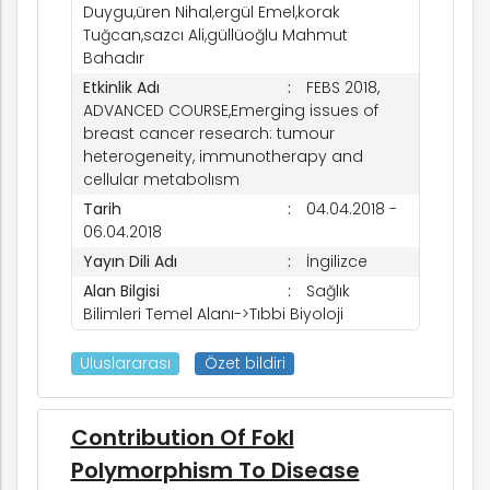
Duygu,üren Nihal,ergül Emel,korak
Tuğcan,sazcı Ali,güllüoğlu Mahmut
rım
Bahadır
Etkinlik Adı
FEBS 2018,
ADVANCED COURSE,Emerging issues of
ım
breast cancer research: tumour
heterogeneity, immunotherapy and
cellular metabolısm
Tarih
04.04.2018 -
06.04.2018
Yayın Dili Adı
İngilizce
Alan Bilgisi
Sağlık
Bilimleri Temel Alanı->Tıbbi Biyoloji
Uluslararası
Özet bildiri
Contribution Of Fokl
Polymorphism To Disease