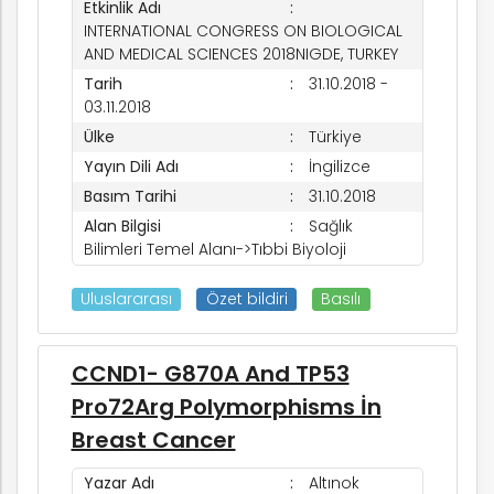
Etkinlik Adı
INTERNATIONAL CONGRESS ON BIOLOGICAL
AND MEDICAL SCIENCES 2018NIGDE, TURKEY
Tarih
31.10.2018 -
03.11.2018
Ülke
Türkiye
Yayın Dili Adı
İngilizce
Basım Tarihi
31.10.2018
Alan Bilgisi
Sağlık
Bilimleri Temel Alanı->Tıbbi Biyoloji
k
Uluslararası
Özet bildiri
Basılı
CCND1- G870A And TP53
nem
Pro72Arg Polymorphisms İn
Breast Cancer
arım
Yazar Adı
Altınok