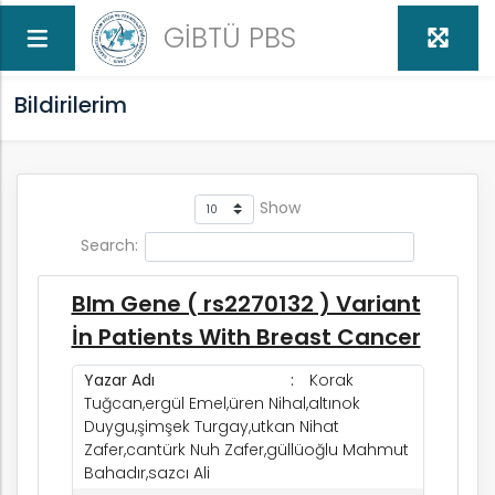
GİBTÜ PBS
Bildirilerim
Show
Search:
Blm Gene ( rs2270132 ) Variant
İn Patients With Breast Cancer
Yazar Adı
Korak
Tuğcan,ergül Emel,üren Nihal,altınok
Duygu,şimşek Turgay,utkan Nihat
Zafer,cantürk Nuh Zafer,güllüoğlu Mahmut
Bahadır,sazcı Ali