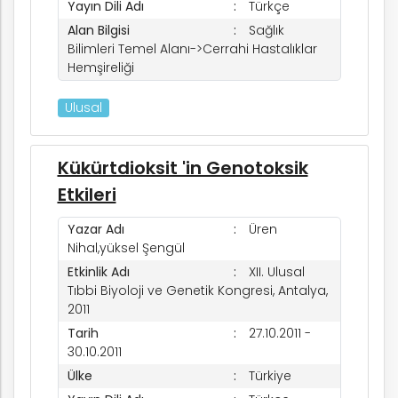
Yayın Dili Adı
Türkçe
Alan Bilgisi
Sağlık
Bilimleri Temel Alanı->Cerrahi Hastalıklar
Hemşireliği
Ulusal
Kükürtdioksit 'in Genotoksik
Etkileri
Yazar Adı
Üren
Nihal,yüksel Şengül
Etkinlik Adı
XII. Ulusal
Tıbbi Biyoloji ve Genetik Kongresi, Antalya,
2011
Tarih
27.10.2011 -
30.10.2011
Ülke
Türkiye