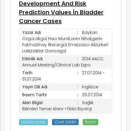
Development And Risk
Prediction Values İn Bladder
Cancer Cases
Yazar Adı
Baykan
Özgür,akgül Hacı Murat,üren Nihal,gerin
Fatma,tinay İlker,ergül Emel,sazcı Ali,türkeri
Lale,haklar Goncagül
Etkinlik Adı
2014 AACC
Annual Meeting/Clinical Lab Expo
Tarih
27.07.2014 -
31.07.2014
Yayın Dili Adı
İngilizce
Basım Tarihi
29.07.2014
Alan Bilgisi
Sağlık
Bilimleri Temel Alanı->Tıbbi Biyoloji
Uluslararası
Özet bildiri
Basılı