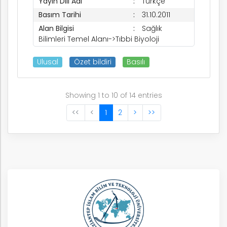
Yayın Dili Adı
Türkçe
Basım Tarihi
31.10.2011
Alan Bilgisi
Sağlık
Bilimleri Temel Alanı->Tıbbi Biyoloji
Ulusal
Özet bildiri
Basılı
Showing 1 to 10 of 14 entries
<<
<
1
2
>
>>