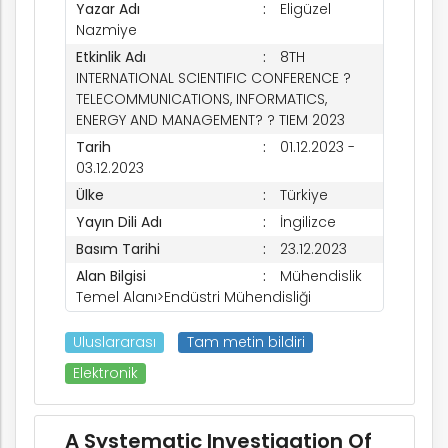
Yazar Adı
Eligüzel
Nazmiye
ım
Etkinlik Adı
8TH
INTERNATIONAL SCIENTIFIC CONFERENCE ?
TELECOMMUNICATIONS, INFORMATICS,
ENERGY AND MANAGEMENT? ? TIEM 2023
Tarih
01.12.2023 -
03.12.2023
Ülke
Türkiye
Yayın Dili Adı
İngilizce
Basım Tarihi
23.12.2023
Alan Bilgisi
Mühendislik
Temel Alanı>Endüstri Mühendisliği
Uluslararası
Tam metin bildiri
Elektronik
A Systematic Investigation Of