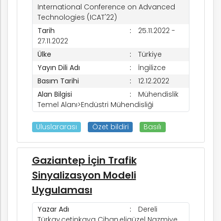
International Conference on Advanced
Technologies (ICAT'22)
Tarih
25.11.2022 -
27.11.2022
Ülke
Türkiye
Yayın Dili Adı
İngilizce
Basım Tarihi
12.12.2022
Alan Bilgisi
Mühendislik
Temel Alanı>Endüstri Mühendisliği
Uluslararası
Özet bildiri
Basılı
Gaziantep İçin Trafik
Sinyalizasyon Modeli
Uygulaması
Yazar Adı
Dereli
Türkay,çetinkaya Cihan,eligüzel Nazmiye