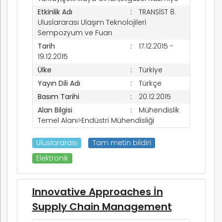
Etkinlik Adı
TRANSİST 8.
Uluslararası Ulaşım Teknolojileri
Sempozyum ve Fuarı
Tarih
17.12.2015 -
19.12.2015
Ülke
Türkiye
Yayın Dili Adı
Türkçe
Basım Tarihi
20.12.2015
Alan Bilgisi
Mühendislik
Temel Alanı>Endüstri Mühendisliği
Uluslararası
Tam metin bildiri
Elektronik
Innovative Approaches İn
Supply Chain Management