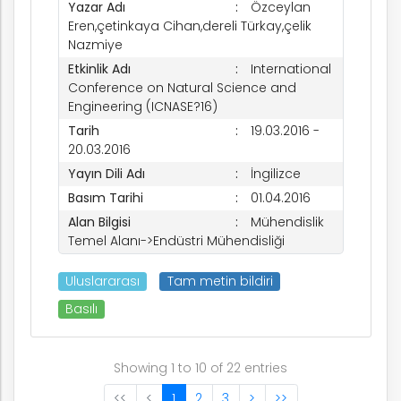
Yazar Adı
Özceylan
Eren,çetinkaya Cihan,dereli Türkay,çelik
Nazmiye
Etkinlik Adı
International
Conference on Natural Science and
Engineering (ICNASE?16)
Tarih
19.03.2016 -
20.03.2016
Yayın Dili Adı
İngilizce
Basım Tarihi
01.04.2016
Alan Bilgisi
Mühendislik
Temel Alanı->Endüstri Mühendisliği
Uluslararası
Tam metin bildiri
Basılı
Showing 1 to 10 of 22 entries
<<
<
1
2
3
>
>>