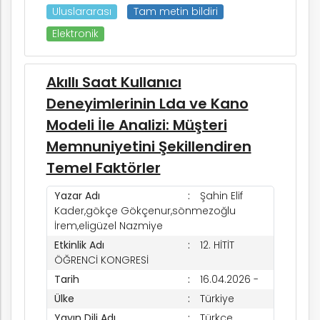
Uluslararası
Tam metin bildiri
Elektronik
Akıllı Saat Kullanıcı
Deneyimlerinin Lda ve Kano
Modeli İle Analizi: Müşteri
Memnuniyetini Şekillendiren
Temel Faktörler
Yazar Adı
Şahin Elif
Kader,gökçe Gökçenur,sönmezoğlu
İrem,eligüzel Nazmiye
Etkinlik Adı
12. HİTİT
ÖĞRENCİ KONGRESİ
Tarih
16.04.2026 -
Ülke
Türkiye
Yayın Dili Adı
Türkçe