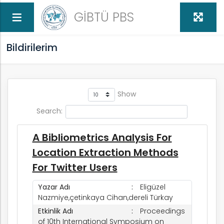
GİBTÜ PBS
Bildirilerim
Show
Search:
A Bibliometrics Analysis For
Location Extraction Methods
For Twitter Users
Yazar Adı
Eligüzel
Nazmiye,çetinkaya Cihan,dereli Türkay
Etkinlik Adı
Proceedings
of 10th International Symposium on