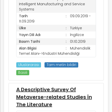
Intelligent Manufacturing and Service
Systems
Tarih
09.09.2019 -
11.09.2019
Ülke
Türkiye
Yayın Dili Adı
İngilizce
Basım Tarihi
01.10.2019
Alan Bilgisi
Mühendislik
k
Temel Alanı->Endüstri Mühendisliği
Uluslararası
Tam metin bildiri
Basılı
nem
A Descriptive Survey Of
arım
Metaverse-related Studies İn
The Literature
rım