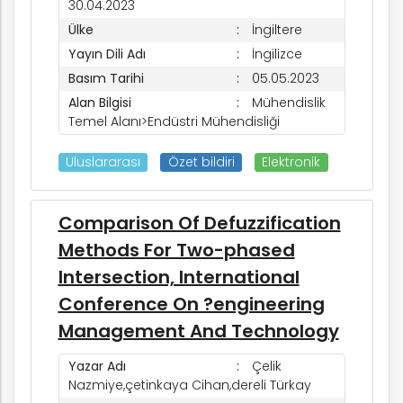
30.04.2023
Ülke
İngiltere
Yayın Dili Adı
İngilizce
Basım Tarihi
05.05.2023
Alan Bilgisi
Mühendislik
Temel Alanı>Endüstri Mühendisliği
Uluslararası
Özet bildiri
Elektronik
Comparison Of Defuzzification
Methods For Two-phased
Intersection, International
Conference On ?engineering
Management And Technology
Yazar Adı
Çelik
Nazmiye,çetinkaya Cihan,dereli Türkay