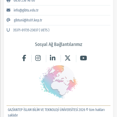
0850 258 98 00
info@gibtu.edu.tr
gibtuni@hs01.kep.tr
35371-01735-23037 ( UETS )
Sosyal Ağ Bağlantılarımız
GAZİANTEP İSLAM BİLİM VE TEKNOLOJİ ÜNİVERSİTESİ 2026 © tüm hakları
saklıdır