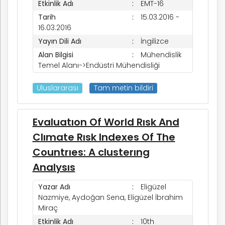
Etkinlik Adı
EMT-16
Tarih
15.03.2016 -
16.03.2016
Yayın Dili Adı
İngilizce
Alan Bilgisi
Mühendislik
Temel Alanı->Endüstri Mühendisliği
Uluslararası
Tam metin bildiri
Evaluatıon Of World Rısk And
Clımate Rısk Indexes Of The
Countrıes: A clusterıng
Analysıs
Yazar Adı
Eligüzel
Nazmiye, Aydoğan Sena, Eligüzel İbrahim
Miraç
Etkinlik Adı
10th