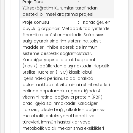
Proje Türü
Yükseköğretim Kurumları tarafından
destekli bilimsel araştırma projesi
Proje Konusu
Karaciğer, en
büyük iç organdır. Metabolik faaliyetlerde
önemli roller üstlenmektedir. Safra sıvısı
salgılayarak sindirim sistemine, toksit
maddeleri inhibe ederek de immün
sisteme desteklik sağlamaktadır.
Karaciğer yapısal olarak hegzonal
(klasik) lobüllerden oluşmaktadır. Hepatik
Stellat Hücreleri (HSC) klasik lobül
içerisindeki perisinüzoidal aralıkta
bulunmaktadır. A vitaminini retinil esterleri
halinde depolamakta, gerektiğinde A
vitamini retinol bağlayıcı protein (RBP)
aracılığıyla salınmaktadır. Karaciğer
fibrozisi; alkole bağlı, alkolden bağımsız
metabolik, enfeksiyonel hepatit ve
türevleri, immün hastalıklar veya
metabolik yolak mekanizma eksiklikleri