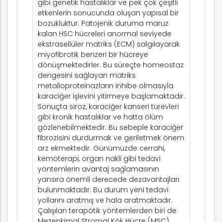
gibi genetik hastalıklar ve pek çok çeşitli
etkenlerin sonucunda oluşan yapısal bir
bozukluktur. Patojenik duruma maruz
kalan HSC hücreleri anormal seviyede
ekstrasellüler matriks (ECM) salgılayarak
miyofibrotik benzeri bir hücreye
dönüşmektedirler. Bu süreçte homeostaz
dengesini sağlayan matriks
metalloproteinazların inhibe olmasıyla
karaciğer işlevini yitirmeye başlamaktadır.
Sonuçta siroz, karaciğer kanseri türevleri
gibi kronik hastalıklar ve hatta ölüm
gözlenebilmektedir. Bu sebeple karaciğer
fibrozisini durdurmak ve geriletmek önem
arz ekmektedir. Günümüzde cerrahi,
kemoterapi, organ nakli gibi tedavi
yöntemlerin avantaj sağlamasının
yansıra önemli derecede dezavantajları
bulunmaktadır. Bu durum yeni tedavi
yollarını aratmış ve hala aratmaktadır.
Çalışılan terapötik yöntemlerden biri de
Mezenkimal Stromal Kök Hücre (MSC)