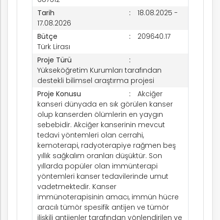
Tarih
18.08.2025 -
17.08.2026
ım
Bütçe
209640.17
Türk Lirası
Proje Türü
Yükseköğretim Kurumları tarafından
destekli bilimsel araştırma projesi
Proje Konusu
Akciğer
kanseri dünyada en sık görülen kanser
olup kanserden ölümlerin en yaygın
sebebidir. Akciğer kanserinin mevcut
tedavi yöntemleri olan cerrahi,
kemoterapi, radyoterapiye rağmen beş
yıllık sağkalım oranları düşüktür. Son
yıllarda popüler olan immünterapi
yöntemleri kanser tedavilerinde umut
vadetmektedir. Kanser
immünoterapisinin amacı, immün hücre
aracılı tümör spesifik antijen ve tümör
ilişkili antijenler tarafından yönlendirilen ve