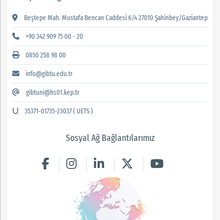
Beştepe Mah. Mustafa Bencan Caddesi 6/4 27010 Şahinbey/Gaziantep
+90 342 909 75 00 - 20
0850 258 98 00
info@gibtu.edu.tr
gibtuni@hs01.kep.tr
35371-01735-23037 ( UETS )
Sosyal Ağ Bağlantılarımız