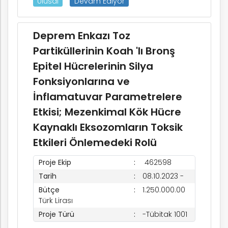
Ulusal
Devam Ediyor
Deprem Enkazı Toz
Partiküllerinin Koah 'lı Bronş
Epitel Hücrelerinin Silya
Fonksiyonlarına ve
İnflamatuvar Parametrelere
Etkisi; Mezenkimal Kök Hücre
Kaynaklı Eksozomların Toksik
Etkileri Önlemedeki Rolü
Proje Ekip
462598
Tarih
08.10.2023 -
Bütçe
1.250.000.00
Türk Lirası
Proje Türü
-Tübitak 1001