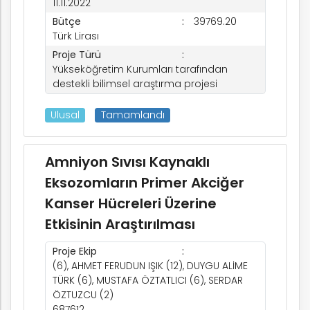
11.11.2022
Bütçe
39769.20
Türk Lirası
Proje Türü
Yükseköğretim Kurumları tarafından
destekli bilimsel araştırma projesi
Ulusal
Tamamlandı
k
Amniyon Sıvısı Kaynaklı
Eksozomların Primer Akciğer
Kanser Hücreleri Üzerine
nem
Etkisinin Araştırılması
Proje Ekip
arım
(6), AHMET FERUDUN IŞIK (12), DUYGU ALİME
TÜRK (6), MUSTAFA ÖZTATLICI (6), SERDAR
ÖZTUZCU (2)
rım
687612