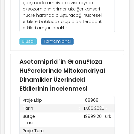
çalışmada amniyon sıvısı kaynaklı
eksozomların primer akciğer kanseri
hücre hattında oluşturacağı hücresel
etkilere bakılacak olup olası terapötik
etkileri araştırılacaktır.
Ulusal
Tamamlandı
Asetamiprid 'in Granu?loza
Hu?crelerinde Mitokondriyal
Dinamikler Üzerindeki
Etkilerinin İncelenmesi
Proje Ekip
689681
Tarih
17.06.2025 -
Bütçe
19999.20 Türk
Lirası
Proje Türü