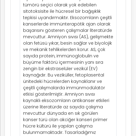
tümörü seçici olarak yok edebilen
sitotoksisite ile hücresel bir bağışıklık
tepkisi uyandırmaktır. Eksozomların çeşitli
kanserlerde immünterapötik ajan olarak
başarısını gösteren çalışmalar literatürde
mevcuttur. Amniyon sıvısı (AS), gelişmekte
olan fetüsü yıkar, besin sağlar ve biyolojik
ve mekanik tehlikelerden korur. AS, çok
sayıda protein, immünoglobulin ve
büyüme faktörü içermesinin yanı sıra
zengin bir ekstraselüler vezikül (EV)
kaynağıdır. Bu veziküller, fetoplasental
ünitedeki hücrelerden kaynaklanır ve
çeşitli çalışmalarda immünmodülatör
etkisi gösterilmiştir. Amniyon sıvısı
kaynaklı eksozomların antikanser etkileri
üzerine literatürde az sayıda çalışma
mevcuttur dünyada en sık görülen
kanser türü olan akciğer kanseri primer
hücre kültürü ile yapılan çalışma
bulunmamaktadır. Tasarladığımız