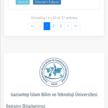
Ulusal
Devam Ediyor
Showing 1 to 10 of 27 entries
<<
<
1
2
3
>
>>
Gaziantep İslam Bilim ve Teknoloji Üniversitesi
İletişim Bilgilerimiz