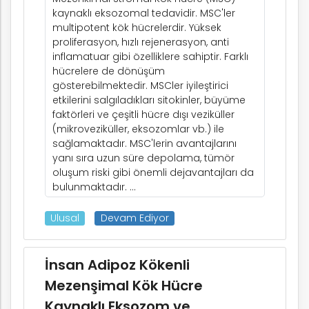
kaynaklı eksozomal tedavidir. MSC'ler
multipotent kök hücrelerdir. Yüksek
proliferasyon, hızlı rejenerasyon, anti
inflamatuar gibi özelliklere sahiptir. Farklı
hücrelere de dönüşüm
gösterebilmektedir. MSCler iyileştirici
etkilerini salgıladıkları sitokinler, büyüme
faktörleri ve çeşitli hücre dışı veziküller
(mikroveziküller, eksozomlar vb.) ile
sağlamaktadır. MSC'lerin avantajlarını
yanı sıra uzun süre depolama, tümör
oluşum riski gibi önemli dejavantajları da
bulunmaktadır. ...
Ulusal
Devam Ediyor
İnsan Adipoz Kökenli
Mezenşimal Kök Hücre
Kaynaklı Eksozom ve