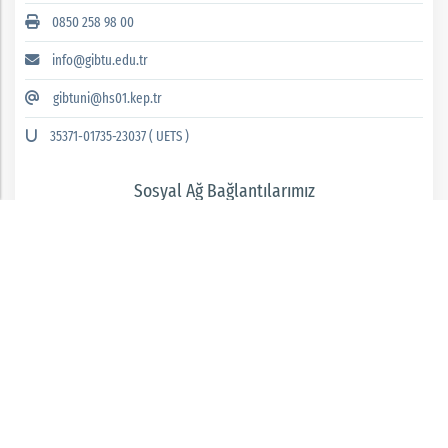
0850 258 98 00
info@gibtu.edu.tr
gibtuni@hs01.kep.tr
35371-01735-23037 ( UETS )
Sosyal Ağ Bağlantılarımız
GAZİANTEP İSLAM BİLİM VE TEKNOLOJİ ÜNİVERSİTESİ 2026 © tüm hakları