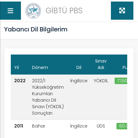
GİBTÜ PBS
Yabancı Dil Bilgilerim
Sınav
Yıl
Dönem
Dil
Adı
Puan
I
2022
2022/1
İngilizce
YÖKDİL
77,50000
Yükseköğretim
Kurumları
Yabancı Dil
Sınavı (YÖKDİL)
Sonuçları
2011
Bahar
İngilizce
ÜDS
60.000