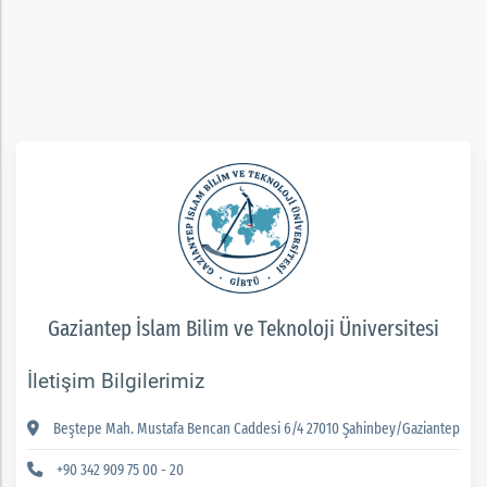
ım
Gaziantep İslam Bilim ve Teknoloji Üniversitesi
İletişim Bilgilerimiz
Beştepe Mah. Mustafa Bencan Caddesi 6/4 27010 Şahinbey/Gaziantep
+90 342 909 75 00 - 20