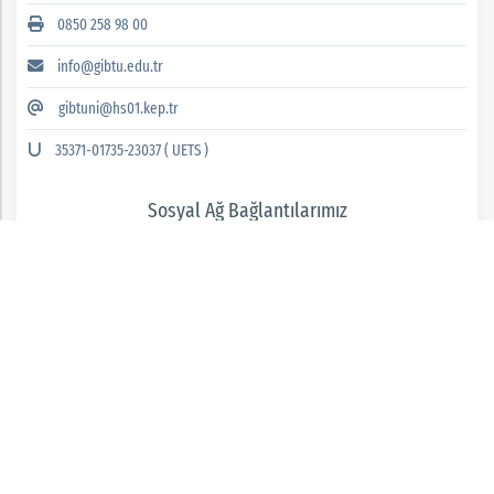
0850 258 98 00
info@gibtu.edu.tr
gibtuni@hs01.kep.tr
35371-01735-23037 ( UETS )
Sosyal Ağ Bağlantılarımız
GAZİANTEP İSLAM BİLİM VE TEKNOLOJİ ÜNİVERSİTESİ 2026 © tüm hakları