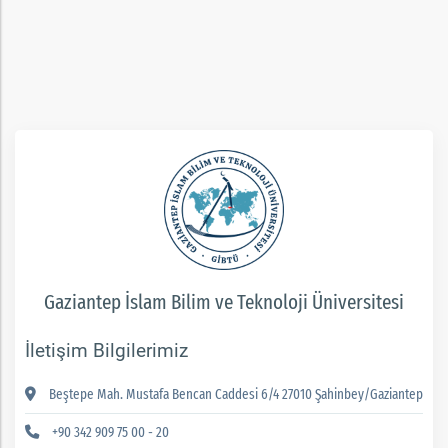
ım
Gaziantep İslam Bilim ve Teknoloji Üniversitesi
İletişim Bilgilerimiz
Beştepe Mah. Mustafa Bencan Caddesi 6/4 27010 Şahinbey/Gaziantep
+90 342 909 75 00 - 20