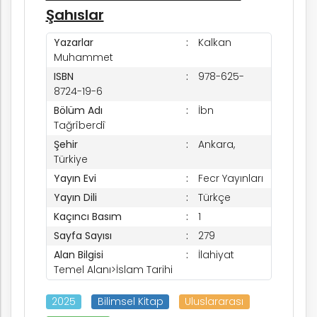
Şahıslar
Yazarlar
Kalkan
Muhammet
ISBN
978-625-
8724-19-6
Bölüm Adı
İbn
Tağrîberdî
Şehir
Ankara,
Türkiye
Yayın Evi
Fecr Yayınları
Yayın Dili
Türkçe
Kaçıncı Basım
1
Sayfa Sayısı
279
Alan Bilgisi
İlahiyat
Temel Alanı>İslam Tarihi
2025
Bilimsel Kitap
Uluslararası