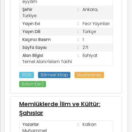
eyyâm
Şehir
Ankara,
Türkiye
Yayın Evi
Fecr Yayınları
Yayın Dili
Türkçe
Kaçıncı Basım
1
Sayfa Sayısı
271
Alan Bilgisi
İlahiyat
Temel Alanı>İslam Tarihi
2025
Bilimsel Kitap
Uluslararası
Bölüm(ler)
Memlüklerde İlim ve Kültür:
Şahıslar
Yazarlar
Kalkan
Muhammet