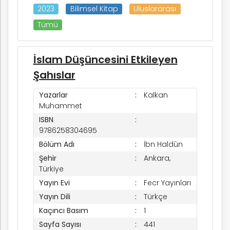
2023
Bilimsel Kitap
Uluslararası
Tümü
İslam Düşüncesini Etkileyen
Şahıslar
Yazarlar
Kalkan
Muhammet
ISBN
9786258304695
Bölüm Adı
İbn Haldûn
Şehir
Ankara,
Türkiye
Yayın Evi
Fecr Yayınları
Yayın Dili
Türkçe
Kaçıncı Basım
1
Sayfa Sayısı
441