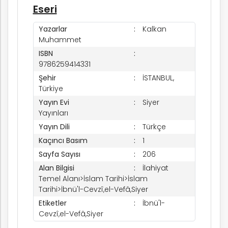
Eseri
ım
Yazarlar
Kalkan
Muhammet
ISBN
9786259414331
Şehir
İSTANBUL,
Türkiye
Yayın Evi
Siyer
Yayınları
Yayın Dili
Türkçe
Kaçıncı Basım
1
Sayfa Sayısı
206
Alan Bilgisi
İlahiyat
Temel Alanı>İslam Tarihi>İslam
Tarihi>İbnü'l-Cevzî,el-Vefâ,Siyer
Etiketler
İbnü'l-
Cevzî,el-Vefâ,Siyer