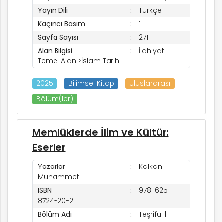
Yayın Dili
Türkçe
Kaçıncı Basım
1
Sayfa Sayısı
271
Alan Bilgisi
İlahiyat
Temel Alanı>İslam Tarihi
2025
Bilimsel Kitap
Uluslararası
Bölüm(ler)
Memlüklerde İlim ve Kültür:
Eserler
Yazarlar
Kalkan
Muhammet
ISBN
978-625-
8724-20-2
Bölüm Adı
Teşrîfü 'l-