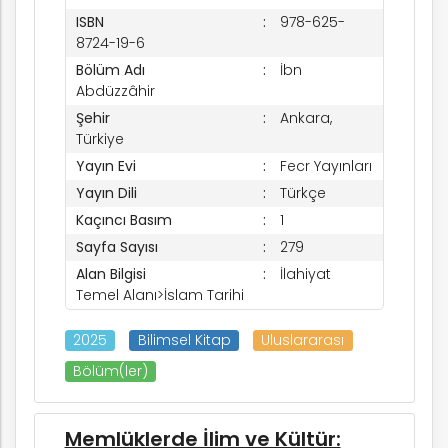
ISBN
978-625-
8724-19-6
Bölüm Adı
İbn
Abdüzzâhir
Şehir
Ankara,
Türkiye
Yayın Evi
Fecr Yayınları
Yayın Dili
Türkçe
Kaçıncı Basım
1
Sayfa Sayısı
279
Alan Bilgisi
İlahiyat
Temel Alanı>İslam Tarihi
2025
Bilimsel Kitap
Uluslararası
Bölüm(ler)
Memlüklerde İlim ve Kültür: