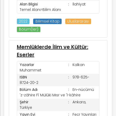
Alan Bilgisi
İlahiyat
Temel Alanı>Bilim Alanı
2022
Bilimsel Kitap
Uluslararası
Bölüm(ler)
Memlüklerde İlim ve Kültür:
Eserler
Yazarlar
Kalkan
Muhammet
ISBN
978-625-
8724-20-2
Bölüm Adı
En-nücûmü
'z-zâhire Fî Mülûki Mısr ve 'l-kâhire
Şehir
Ankara,
Türkiye
Yayın Evi
Fecr Yayınları