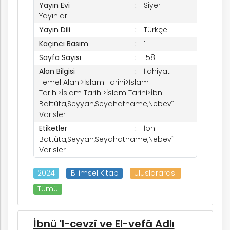
Yayın Evi
Siyer
Yayınları
Yayın Dili
Türkçe
Kaçıncı Basım
1
Sayfa Sayısı
158
Alan Bilgisi
İlahiyat
Temel Alanı>İslam Tarihi>İslam
Tarihi>İslam Tarihi>İslam Tarihi>İbn
k
Battûta,Seyyah,Seyahatname,Nebevî
Varisler
Etiketler
İbn
Battûta,Seyyah,Seyahatname,Nebevî
Varisler
nem
2024
Bilimsel Kitap
Uluslararası
arım
Tümü
İbnü 'l-cevzî ve El-vefâ Adlı
rım