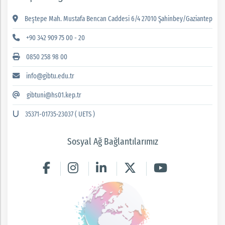
Beştepe Mah. Mustafa Bencan Caddesi 6/4 27010 Şahinbey/Gaziantep
+90 342 909 75 00 - 20
0850 258 98 00
info@gibtu.edu.tr
gibtuni@hs01.kep.tr
35371-01735-23037 ( UETS )
Sosyal Ağ Bağlantılarımız