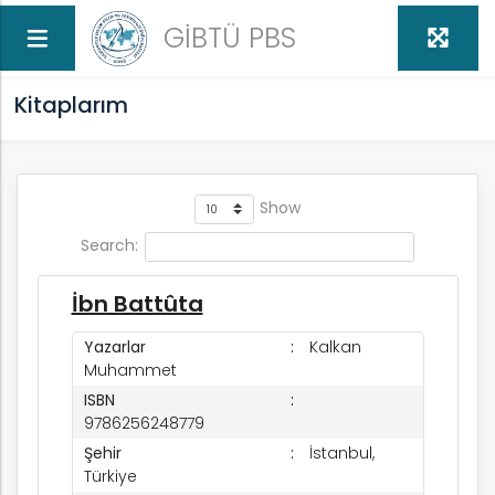
GİBTÜ PBS
Kitaplarım
Show
t
Search:
İbn Battûta
Yazarlar
Kalkan
Muhammet
ISBN
9786256248779
Şehir
İstanbul,
Türkiye