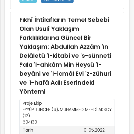
Fıkhî İhtilafların Temel Sebebi
Olan Usulî Yaklaşım
Farklılıklarına Güncel Bir
Yaklaşım: Abdullah Azzâm 'ın
Delâletü 'l-kitabi ve 's-sünneti
?ala 'l-ahkâm Min Heysü 'l-
beyâni ve 'l-icmâl Evi 'z-zühuri
ve 'l-hafâ Adlı Eserindeki
Yöntemi
Proje Ekip
EYYÜP TUNCER (6), MUHAMMED MEHDİ AKSOY
(12)
504130
Tarih
01.05.2022 -