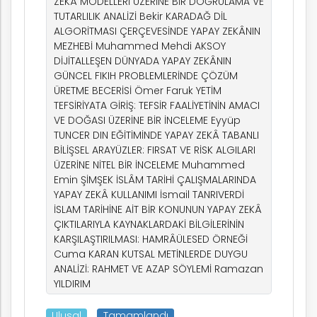
ZEKÂ MODELLERİ ÜZERİNE BİR DOĞRULAMA VE
TUTARLILIK ANALİZİ Bekir KARADAĞ DİL
ALGORİTMASI ÇERÇEVESİNDE YAPAY ZEKÂNIN
MEZHEBİ Muhammed Mehdi AKSOY
DİJİTALLEŞEN DÜNYADA YAPAY ZEKÂNIN
GÜNCEL FIKIH PROBLEMLERİNDE ÇÖZÜM
ÜRETME BECERİSİ Ömer Faruk YETİM
TEFSİRİYATA GİRİŞ: TEFSİR FAALİYETİNİN AMACI
VE DOĞASI ÜZERİNE BİR İNCELEME Eyyüp
TUNCER DIN EĞİTİMİNDE YAPAY ZEKÂ TABANLI
BİLİŞSEL ARAYÜZLER: FIRSAT VE RİSK ALGILARI
ÜZERİNE NİTEL BİR İNCELEME Muhammed
Emin ŞİMŞEK İSLÂM TARİHİ ÇALIŞMALARINDA
YAPAY ZEKÂ KULLANIMI İsmail TANRIVERDİ
İSLAM TARİHİNE AİT BİR KONUNUN YAPAY ZEKÂ
ÇIKTILARIYLA KAYNAKLARDAKİ BİLGİLERİNİN
KARŞILAŞTIRILMASI: HAMRÂÜLESED ÖRNEĞİ
Cuma KARAN KUTSAL METİNLERDE DUYGU
ANALİZİ: RAHMET VE AZAP SÖYLEMİ Ramazan
YILDIRIM
Ulusal
Tamamlandı