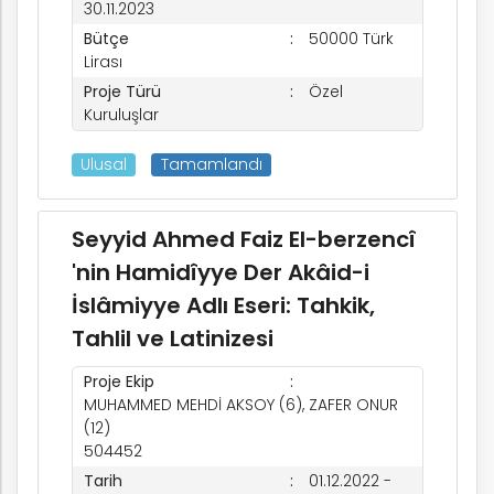
30.11.2023
Bütçe
50000 Türk
Lirası
Proje Türü
Özel
Kuruluşlar
Ulusal
Tamamlandı
Seyyid Ahmed Faiz El-berzencî
'nin Hamidîyye Der Akâid-i
İslâmiyye Adlı Eseri: Tahkik,
Tahlil ve Latinizesi
Proje Ekip
MUHAMMED MEHDİ AKSOY (6), ZAFER ONUR
(12)
504452
Tarih
01.12.2022 -