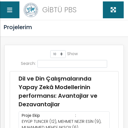
GİBTÜ PBS
Projelerim
Show
Search:
ed
Dil ve Din Çalışmalarında
Yapay Zekâ Modellerinin
performansı: Avantajlar ve
Dezavantajlar
Proje Ekip
EYYÜP TUNCER (12), MEHMET NEZİR ESİN (9),
MUHAMMED MEHDİ AKSOY (6)