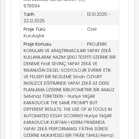
676694
Tarih
13.01.2025 -
22.12.2025
Proje Türü
Özel
Kuruluşlar
Proje Konusu
PROJENİN
KONULARI VE ARAŞTIRMACILARI YAPAY ZEKÂ
KULLANILARAK NAZIM ŞEKLİ TESPİTİ ÜZERİNE BİR
DENEME Fırat SEVİNÇ YAPAY ZEKÂ VE
İNSANLIĞIN DİLSEL-SOSYOLOJİK EVRİMİ: ETİK
VE FELSEFİ BİR İNCELEME Sinan ÖZYURT
k
İNGİLİZCE EĞİTİMİNDE YAPAY ZEKÂ İLE DERS
PLANLAMA ÜZERİNE BİBLİYOMETRİK BİR ANALİZ
Selvinaz TÜRKTEKİN - Huriye YAŞAR
KARAGUCUK THE SAME PROMPT BUT
DIFFERENT RESULTS: THE USE OF AI TOOLS IN
nem
AUTOMATED ESSAY SCORING Huriye YAŞAR
KARAGUCUK KUR?AN-I KERİM İ?RABINDA
YAPAY ZEKÂ PERFORMANSI: FÂTİHA SÛRESİ
arım
ÜZERİNE MUKAYESELİ BİR İ?RÂB TAHLİLİ Remzi