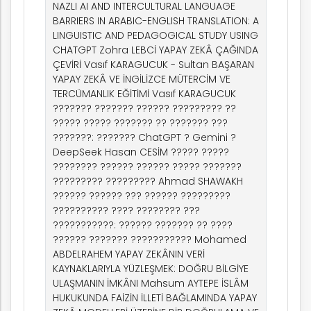
NAZLI AI AND INTERCULTURAL LANGUAGE
BARRIERS IN ARABIC-ENGLISH TRANSLATION: A
rım
LINGUISTIC AND PEDAGOGICAL STUDY USING
CHATGPT Zohra LEBCİ YAPAY ZEKÂ ÇAĞINDA
ÇEVİRİ Vasıf KARAGUCUK - Sultan BAŞARAN
ım
YAPAY ZEKÂ VE İNGİLİZCE MÜTERCİM VE
TERCÜMANLIK EĞİTİMİ Vasıf KARAGUCUK
??????? ??????? ?????? ????????? ??
????? ????? ??????? ?? ??????? ???
???????: ??????? ChatGPT ? Gemini ?
DeepSeek Hasan CESİM ????? ?????
???????? ?????? ?????? ????? ???????
????????? ????????? Ahmad SHAWAKH
?????? ?????? ??? ?????? ?????????
?????????? ???? ???????? ???
???????????: ?????? ??????? ?? ????
?????? ??????? ??????????? Mohamed
ABDELRAHEM YAPAY ZEKÂNIN VERİ
KAYNAKLARIYLA YÜZLEŞMEK: DOĞRU BİLGİYE
ULAŞMANIN İMKÂNI Mahsum AYTEPE İSLÂM
HUKUKUNDA FAİZİN İLLETİ BAĞLAMINDA YAPAY