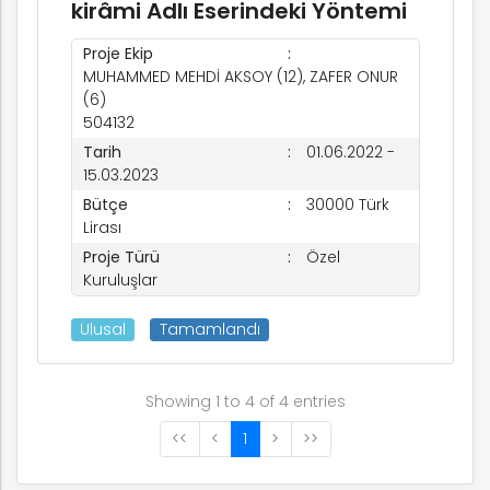
kirâmi Adlı Eserindeki Yöntemi
Proje Ekip
MUHAMMED MEHDİ AKSOY (12), ZAFER ONUR
(6)
504132
Tarih
01.06.2022 -
15.03.2023
Bütçe
30000 Türk
Lirası
Proje Türü
Özel
Kuruluşlar
Ulusal
Tamamlandı
Showing 1 to 4 of 4 entries
<<
<
1
>
>>