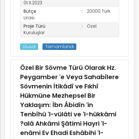
01.11.2023
Bütçe
20000 Türk
Lirası
Proje Türü
Özel
Kuruluşlar
Ulusal
Tamamlandı
Özel Bir Sövme Türü Olarak Hz.
Peygamber 'e Veya Sahabîlere
Sövmenin İtikâdî ve Fıkhî
Hükmüne Mezhepsel Bir
Yaklaşım: İbn Âbidîn 'in
Tenbîhü 'l-vülâti ve 'l-hükkâmi
?alâ Ahkâmi Şâtimi Hayri 'l-
enâmi Ev Ehadi Eshâbihi 'l-