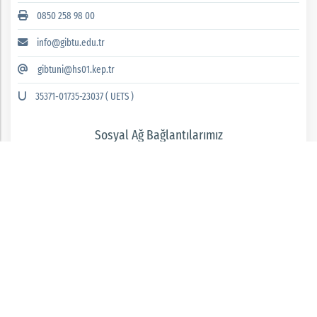
0850 258 98 00
info@gibtu.edu.tr
gibtuni@hs01.kep.tr
35371-01735-23037 ( UETS )
Sosyal Ağ Bağlantılarımız
GAZİANTEP İSLAM BİLİM VE TEKNOLOJİ ÜNİVERSİTESİ 2026 © tüm hakları