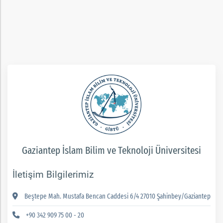
rım
ım
Gaziantep İslam Bilim ve Teknoloji Üniversitesi
İletişim Bilgilerimiz
Beştepe Mah. Mustafa Bencan Caddesi 6/4 27010 Şahinbey/Gaziantep
+90 342 909 75 00 - 20