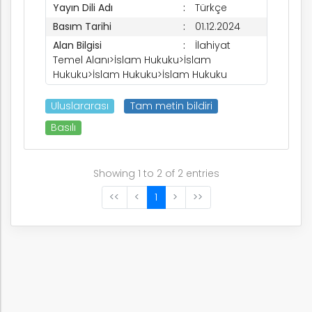
Yayın Dili Adı
Türkçe
rım
Basım Tarihi
01.12.2024
Alan Bilgisi
İlahiyat
Temel Alanı>İslam Hukuku>İslam
ım
Hukuku>İslam Hukuku>İslam Hukuku
Uluslararası
Tam metin bildiri
Basılı
Showing 1 to 2 of 2 entries
<<
<
1
>
>>