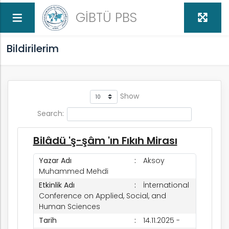
GİBTÜ PBS
Bildirilerim
Show
Search:
ed
Bilâdü 'ş-şâm 'ın Fıkıh Mirası
Yazar Adı
Aksoy
Muhammed Mehdi
Etkinlik Adı
İnternational
Conference on Applied, Social, and
Human Sciences
Tarih
14.11.2025 -