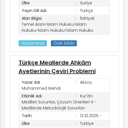
Ülke
Suriye
Yayın Dili Adı
Türkçe
Alan Bilgisi
İlahiyat
Temel Alanı>İslam Hukuku>İslam
Hukuku>İslam Hukuku>İslam Hukuku
Uluslararası
Özet bildiri
Türkçe Meallerde Ahkâm
Ayetlerinin Çeviri Problemi
k
Yazar Adı
Aksoy
Muhammed Mehdi
Etkinlik Adı
Kur'ân
nem
Meâlleri Sorunlar, Çözüm Önerileri-II -
Meâllerde Metodolojik Sorunlar-
Tarih
12.10.2025 -
arım
Ülke
Türkiye