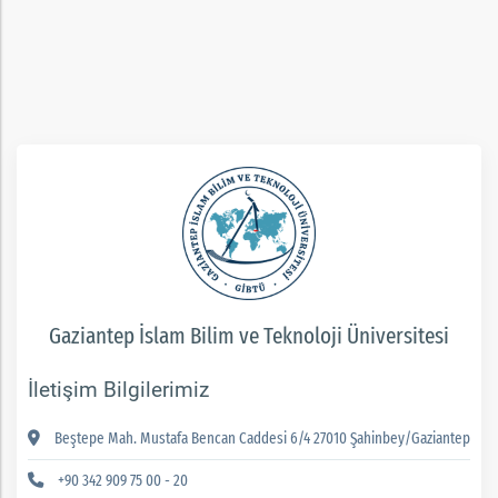
rım
ım
Gaziantep İslam Bilim ve Teknoloji Üniversitesi
İletişim Bilgilerimiz
Beştepe Mah. Mustafa Bencan Caddesi 6/4 27010 Şahinbey/Gaziantep
+90 342 909 75 00 - 20