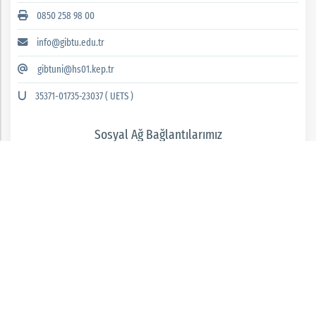
0850 258 98 00
info@gibtu.edu.tr
gibtuni@hs01.kep.tr
35371-01735-23037 ( UETS )
Sosyal Ağ Bağlantılarımız
GAZİANTEP İSLAM BİLİM VE TEKNOLOJİ ÜNİVERSİTESİ 2026 © tüm hakları