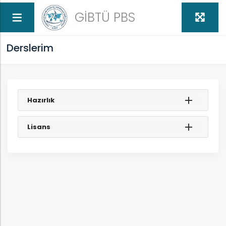
GİBTÜ PBS
Derslerim
Hazırlık
ed
Lisans