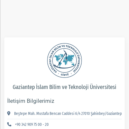
rım
ım
Gaziantep İslam Bilim ve Teknoloji Üniversitesi
İletişim Bilgilerimiz
Beştepe Mah. Mustafa Bencan Caddesi 6/4 27010 Şahinbey/Gaziantep
+90 342 909 75 00 - 20