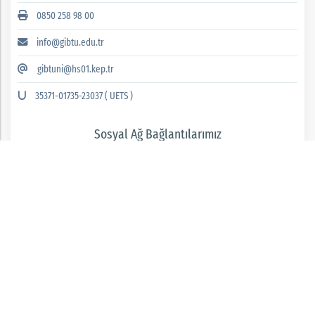
0850 258 98 00
info@gibtu.edu.tr
gibtuni@hs01.kep.tr
35371-01735-23037 ( UETS )
Sosyal Ağ Bağlantılarımız
GAZİANTEP İSLAM BİLİM VE TEKNOLOJİ ÜNİVERSİTESİ 2026 © tüm hakları