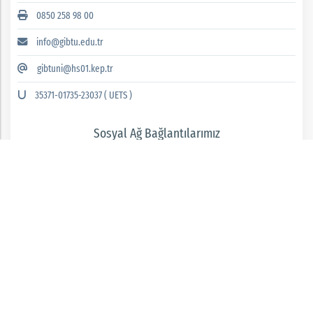
0850 258 98 00
info@gibtu.edu.tr
gibtuni@hs01.kep.tr
35371-01735-23037 ( UETS )
Sosyal Ağ Bağlantılarımız
GAZİANTEP İSLAM BİLİM VE TEKNOLOJİ ÜNİVERSİTESİ 2026 © tüm hakları