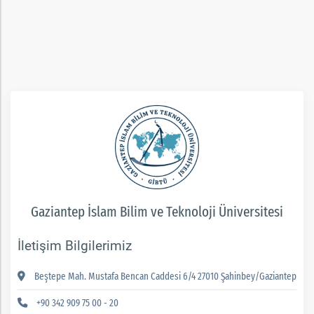
rım
ım
Gaziantep İslam Bilim ve Teknoloji Üniversitesi
İletişim Bilgilerimiz
Beştepe Mah. Mustafa Bencan Caddesi 6/4 27010 Şahinbey/Gaziantep
+90 342 909 75 00 - 20