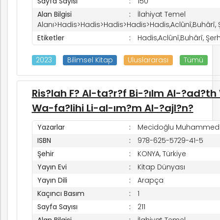
Sayfa Sayısı
150
Alan Bilgisi
İlahiyat Temel
rım
Alanı>Hadis>Hadis>Hadis>Hadis>Hadis,Aclûnî,Buhârî, 
Etiketler
Hadis,Aclûnî,Buhârî, Şer
ım
2023
Bilimsel Kitap
Uluslararası
Tümü
Ris?lah F? Al-ta?r?f Bi-?ılm Al-?ad?th
Wa-fa?lihi Li-al-ım?m Al-?ajl?n?
Yazarlar
Mecidoğlu Muhammed 
ISBN
978-625-5729-41-5
Şehir
KONYA, Türkiye
Yayın Evi
Kitap Dünyası
Yayın Dili
Arapça
Kaçıncı Basım
1
Sayfa Sayısı
211
Alan Bilgisi
İlahiyat Temel