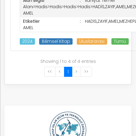
Alan Bilgisi
İlahiyat Temel
Alanı>Hadis>Hadis>Hadis>Hadis>HADİS,ZAYIF,AMEL,MEZ
AMEL
Etiketler
HADİS,ZAYIF,AMEL,MEZHEP
AMEL
2024
Bilimsel Kitap
Uluslararası
Tümü
Showing 1 to 4 of 4 entries
<<
<
1
>
>>