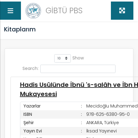
GİBTÜ PBS
Kitaplarım
Show
Search:
ed
Hadis Usûlünde İbnü 's-salâh ve İbn 
U
Mukayesesi
Yazarlar
Mecidoğlu Muhammed 
ISBN
978-625-6380-95-0
Şehir
ANKARA, Türkiye
Yayın Evi
İksad Yayınevi