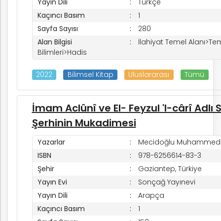
Yayın Dili
Türkçe
Kaçıncı Basım
1
Sayfa Sayısı
280
Alan Bilgisi
İlahiyat Temel Alanı>Te
Bilimleri>Hadis
2022
Bilimsel Kitap
Uluslararası
Tümü
İmam Aclûnî ve El- Feyzul 'l-cârî Adlı 
Şerhinin Mukadimesi
k
Yazarlar
Mecidoğlu Muhammed 
ISBN
978-6256614-83-3
Şehir
Gaziantep, Türkiye
nem
Yayın Evi
Sonçağ Yayınevi
Yayın Dili
Arapça
arım
Kaçıncı Basım
1