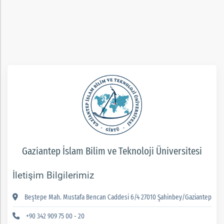
ım
Gaziantep İslam Bilim ve Teknoloji Üniversitesi
İletişim Bilgilerimiz
Beştepe Mah. Mustafa Bencan Caddesi 6/4 27010 Şahinbey/Gaziantep
+90 342 909 75 00 - 20