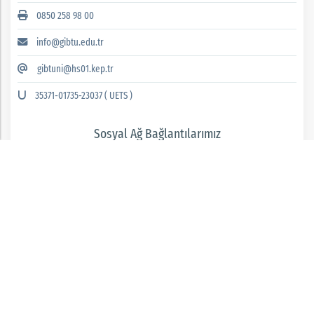
0850 258 98 00
info@gibtu.edu.tr
gibtuni@hs01.kep.tr
35371-01735-23037 ( UETS )
Sosyal Ağ Bağlantılarımız
GAZİANTEP İSLAM BİLİM VE TEKNOLOJİ ÜNİVERSİTESİ 2026 © tüm hakları