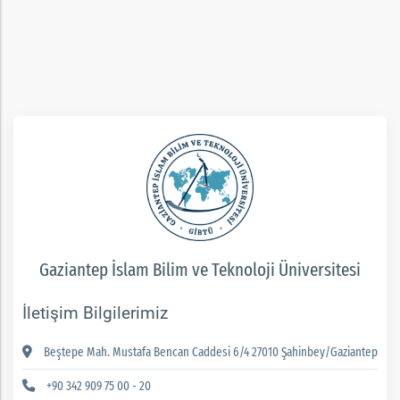
ım
Gaziantep İslam Bilim ve Teknoloji Üniversitesi
İletişim Bilgilerimiz
Beştepe Mah. Mustafa Bencan Caddesi 6/4 27010 Şahinbey/Gaziantep
+90 342 909 75 00 - 20