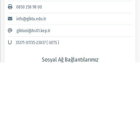
0850 258 98 00
info@gibtu.edu.tr
gibtuni@hs01.kep.tr
35371-01735-23037 ( UETS )
Sosyal Ağ Bağlantılarımız
GAZİANTEP İSLAM BİLİM VE TEKNOLOJİ ÜNİVERSİTESİ 2026 © tüm hakları