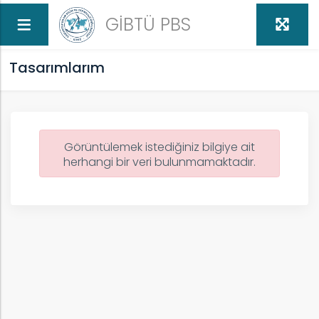
GİBTÜ PBS
Tasarımlarım
Görüntülemek istediğiniz bilgiye ait
ih
herhangi bir veri bulunmamaktadır.
ARI