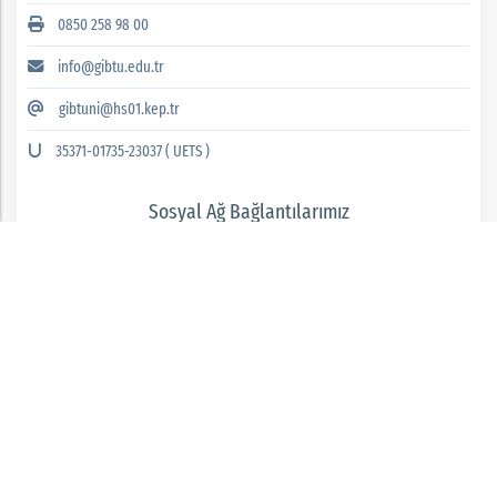
0850 258 98 00
info@gibtu.edu.tr
gibtuni@hs01.kep.tr
35371-01735-23037 ( UETS )
Sosyal Ağ Bağlantılarımız
GAZİANTEP İSLAM BİLİM VE TEKNOLOJİ ÜNİVERSİTESİ 2026 © tüm hakları