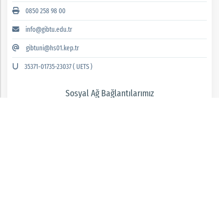
0850 258 98 00
info@gibtu.edu.tr
gibtuni@hs01.kep.tr
35371-01735-23037 ( UETS )
Sosyal Ağ Bağlantılarımız
GAZİANTEP İSLAM BİLİM VE TEKNOLOJİ ÜNİVERSİTESİ 2026 © tüm hakları