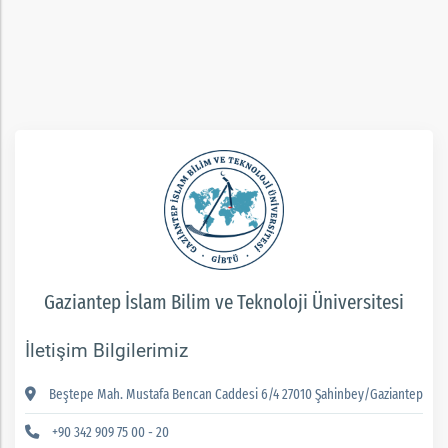
ım
Gaziantep İslam Bilim ve Teknoloji Üniversitesi
İletişim Bilgilerimiz
Beştepe Mah. Mustafa Bencan Caddesi 6/4 27010 Şahinbey/Gaziantep
+90 342 909 75 00 - 20