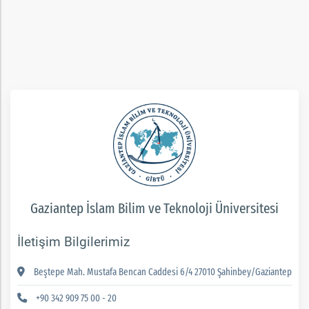
ım
Gaziantep İslam Bilim ve Teknoloji Üniversitesi
İletişim Bilgilerimiz
Beştepe Mah. Mustafa Bencan Caddesi 6/4 27010 Şahinbey/Gaziantep
+90 342 909 75 00 - 20