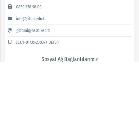
0850 258 98 00
info@gibtu.edu.tr
gibtuni@hs01.kep.tr
35371-01735-23037 ( UETS )
Sosyal Ağ Bağlantılarımız
GAZİANTEP İSLAM BİLİM VE TEKNOLOJİ ÜNİVERSİTESİ 2026 © tüm hakları