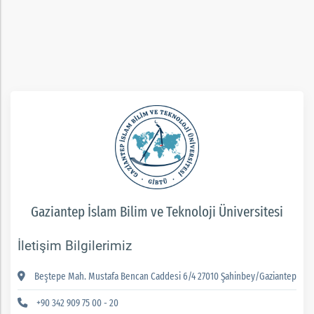
ım
Gaziantep İslam Bilim ve Teknoloji Üniversitesi
İletişim Bilgilerimiz
Beştepe Mah. Mustafa Bencan Caddesi 6/4 27010 Şahinbey/Gaziantep
+90 342 909 75 00 - 20