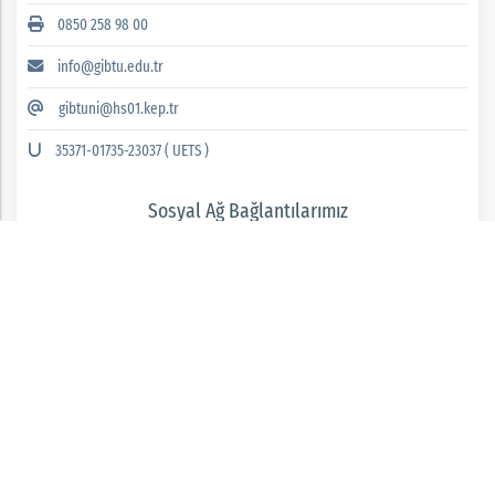
0850 258 98 00
info@gibtu.edu.tr
gibtuni@hs01.kep.tr
35371-01735-23037 ( UETS )
Sosyal Ağ Bağlantılarımız
GAZİANTEP İSLAM BİLİM VE TEKNOLOJİ ÜNİVERSİTESİ 2026 © tüm hakları