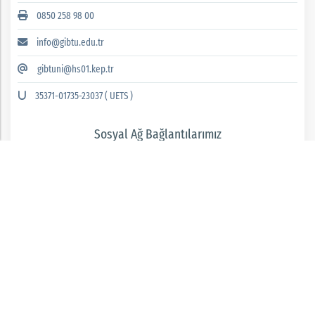
0850 258 98 00
info@gibtu.edu.tr
gibtuni@hs01.kep.tr
35371-01735-23037 ( UETS )
Sosyal Ağ Bağlantılarımız
GAZİANTEP İSLAM BİLİM VE TEKNOLOJİ ÜNİVERSİTESİ 2026 © tüm hakları