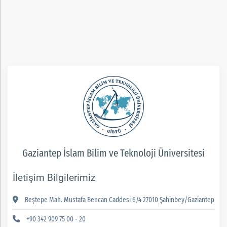
rım
ım
Gaziantep İslam Bilim ve Teknoloji Üniversitesi
İletişim Bilgilerimiz
Beştepe Mah. Mustafa Bencan Caddesi 6/4 27010 Şahinbey/Gaziantep
+90 342 909 75 00 - 20