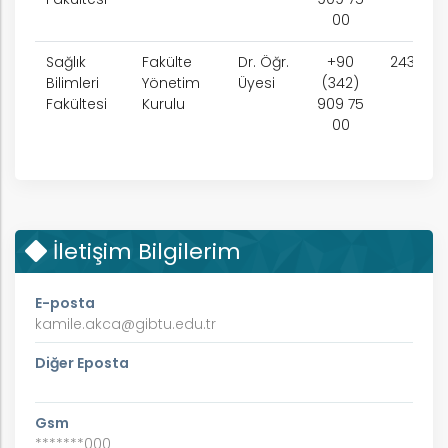
00
Sağlık
Fakülte
Dr. Öğr.
+90
2430
Bilimleri
Yönetim
Üyesi
(342)
Fakültesi
Kurulu
909 75
00
İletişim Bilgilerim
E-posta
kamile.akca@gibtu.edu.tr
Diğer Eposta
Gsm
*******000