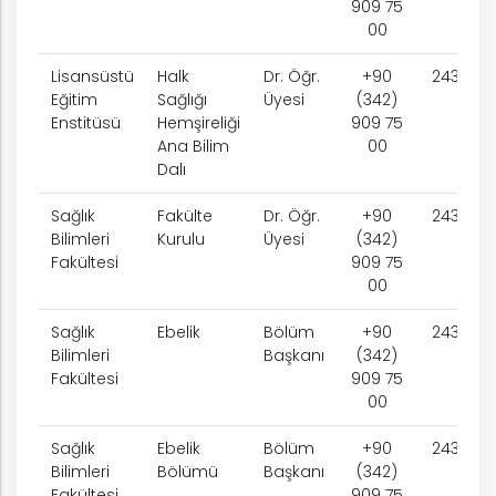
909 75
00
rım
Lisansüstü
Halk
Dr. Öğr.
+90
2430
Eğitim
Sağlığı
Üyesi
(342)
ım
Enstitüsü
Hemşireliği
909 75
Ana Bilim
00
Dalı
Sağlık
Fakülte
Dr. Öğr.
+90
2430
Bilimleri
Kurulu
Üyesi
(342)
Fakültesi
909 75
00
Sağlık
Ebelik
Bölüm
+90
2430
Bilimleri
Başkanı
(342)
Fakültesi
909 75
00
Sağlık
Ebelik
Bölüm
+90
2430
Bilimleri
Bölümü
Başkanı
(342)
Fakültesi
909 75