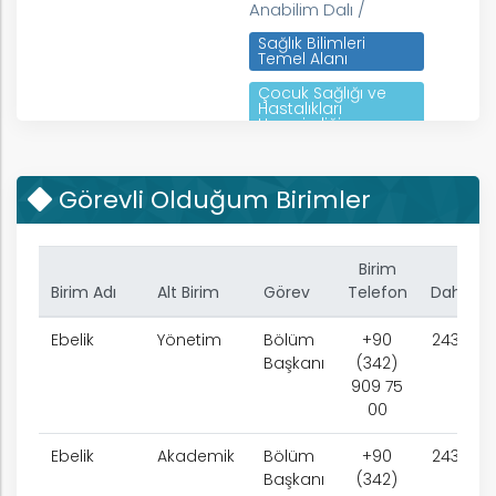
Anabilim Dalı /
Sağlık Bilimleri
Temel Alanı
Çocuk Sağlığı ve
Hastalıkları
Hemşireliği
Görevli Olduğum Birimler
Birim
k
Birim Adı
Alt Birim
Görev
Telefon
Dahili
Ebelik
Yönetim
Bölüm
+90
2430
Başkanı
(342)
909 75
nem
00
Ebelik
Akademik
Bölüm
+90
2430
arım
Başkanı
(342)