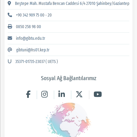
Beştepe Mah. Mustafa Bencan Caddesi 6/4 27010 Şahinbey/Gaziantep
+90 342 909 75 00 - 20
0850 258 98 00
info@gibtu.edu.tr
gibtuni@hs01.kep.tr
35371-01735-23037 ( UETS )
Sosyal Ağ Bağlantılarımız