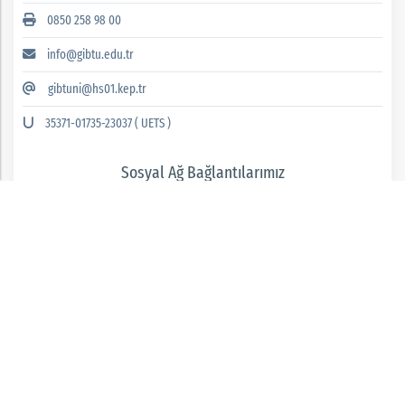
0850 258 98 00
info@gibtu.edu.tr
gibtuni@hs01.kep.tr
35371-01735-23037 ( UETS )
Sosyal Ağ Bağlantılarımız
GAZİANTEP İSLAM BİLİM VE TEKNOLOJİ ÜNİVERSİTESİ 2026 © tüm hakları