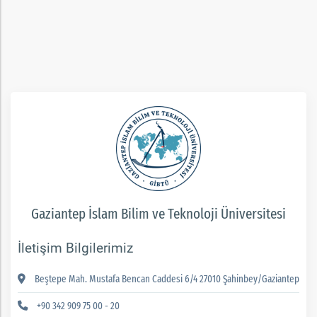
rım
ım
Gaziantep İslam Bilim ve Teknoloji Üniversitesi
İletişim Bilgilerimiz
Beştepe Mah. Mustafa Bencan Caddesi 6/4 27010 Şahinbey/Gaziantep
+90 342 909 75 00 - 20