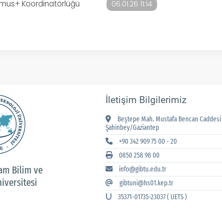
smus+ Koordinatörlüğü
06.01.26 11:14
İletişim Bilgilerimiz
Beştepe Mah. Mustafa Bencan Caddesi 
Şahinbey/Gaziantep
+90 342 909 75 00 - 20
0850 258 98 00
am Bilim ve
info@gibtu.edu.tr
iversitesi
gibtuni@hs01.kep.tr
35371-01735-23037 ( UETS )