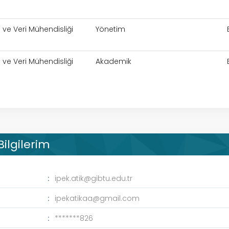
ve Veri Mühendisliği
Yönetim
ve Veri Mühendisliği
Akademik
Bilgilerim
ipek.atik@gibtu.edu.tr
a
ipekatikaa@gmail.com
*******826