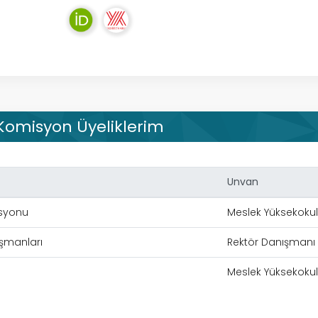
 Komisyon Üyeliklerim
Unvan
isyonu
Meslek Yüksekoku
şmanları
Rektör Danışmanı
Meslek Yüksekoku