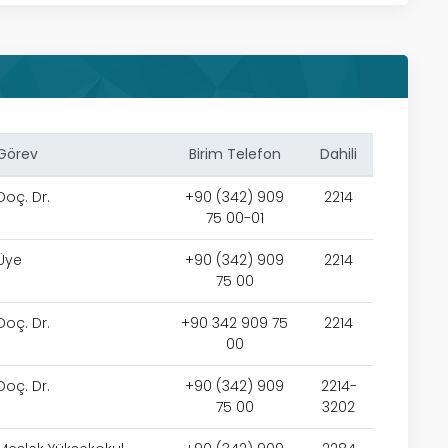
Görev
Birim Telefon
Dahili
Doç. Dr.
+90 (342) 909
2214
75 00-01
Üye
+90 (342) 909
2214
75 00
Doç. Dr.
+90 342 909 75
2214
00
Doç. Dr.
+90 (342) 909
2214-
75 00
3202