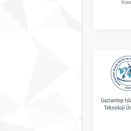
Era
Gaziantep İsl
Teknoloji Ün