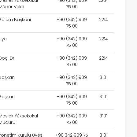
Meslek Yüksekokul
+90 (342) 909
2284
Müdür Vekili
75 00
Bölüm Başkanı
+90 (342) 909
2214
75 00
Üye
+90 (342) 909
2214
75 00
Doç. Dr.
+90 (342) 909
2214
75 00
Başkan
+90 (342) 909
3101
75 00
Başkan
+90 (342) 909
3101
75 00
Meslek Yüksekokul
+90 (342) 909
3101
Müdürü
75 00
Yönetim Kurulu Üyesi
+90 342 909 75
3101