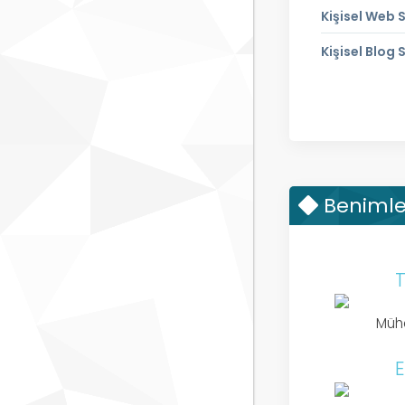
Kişisel Web S
Kişisel Blog
Benimle 
T
Mühe
E