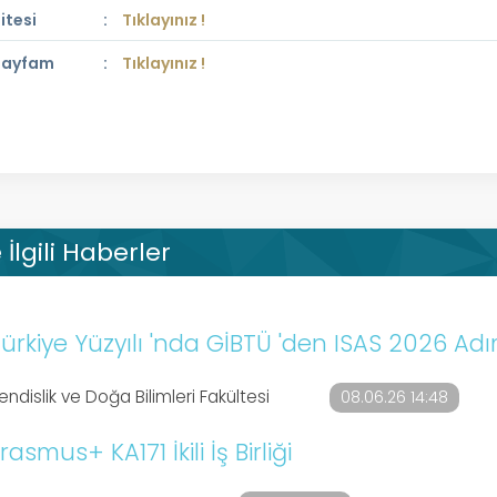
itesi
Tıklayınız !
 Sayfam
Tıklayınız !
İlgili Haberler
ürkiye Yüzyılı 'nda GİBTÜ 'den ISAS 2026 Adı
ndislik ve Doğa Bilimleri Fakültesi
08.06.26 14:48
rasmus+ KA171 İkili İş Birliği