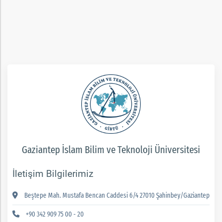
rım
ım
Gaziantep İslam Bilim ve Teknoloji Üniversitesi
İletişim Bilgilerimiz
Beştepe Mah. Mustafa Bencan Caddesi 6/4 27010 Şahinbey/Gaziantep
+90 342 909 75 00 - 20