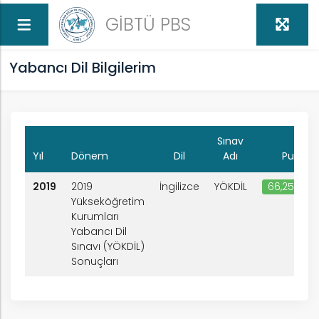
GİBTÜ PBS
Yabancı Dil Bilgilerim
Sınav
Yıl
Dönem
Dil
Adı
Puan
2019
2019
İngilizce
YÖKDİL
66,25000
Yükseköğretim
Kurumları
Yabancı Dil
Sınavı (YÖKDİL)
Sonuçları