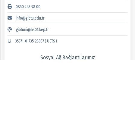
0850 258 98 00
info@gibtu.edu.tr
gibtuni@hs01.kep.tr
35371-01735-23037 ( UETS )
Sosyal Ağ Bağlantılarımız
GAZİANTEP İSLAM BİLİM VE TEKNOLOJİ ÜNİVERSİTESİ 2026 © tüm hakları