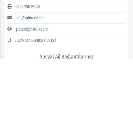
0850 258 98 00
info@gibtu.edu.tr
gibtuni@hs01.kep.tr
35371-01735-23037 ( UETS )
Sosyal Ağ Bağlantılarımız
GAZİANTEP İSLAM BİLİM VE TEKNOLOJİ ÜNİVERSİTESİ 2026 © tüm hakları