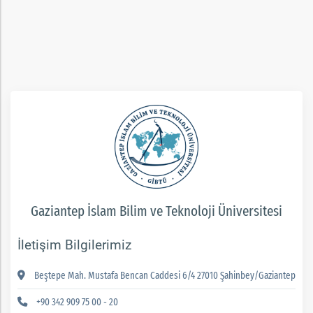
rım
ım
Gaziantep İslam Bilim ve Teknoloji Üniversitesi
İletişim Bilgilerimiz
Beştepe Mah. Mustafa Bencan Caddesi 6/4 27010 Şahinbey/Gaziantep
+90 342 909 75 00 - 20