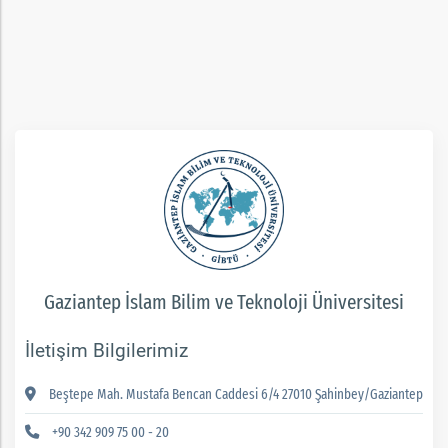
rım
ım
Gaziantep İslam Bilim ve Teknoloji Üniversitesi
İletişim Bilgilerimiz
Beştepe Mah. Mustafa Bencan Caddesi 6/4 27010 Şahinbey/Gaziantep
+90 342 909 75 00 - 20