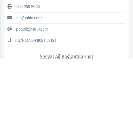
0850 258 98 00
info@gibtu.edu.tr
gibtuni@hs01.kep.tr
35371-01735-23037 ( UETS )
Sosyal Ağ Bağlantılarımız
GAZİANTEP İSLAM BİLİM VE TEKNOLOJİ ÜNİVERSİTESİ 2026 © tüm hakları