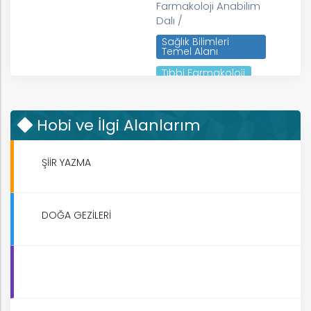
Farmakoloji Anabilim
Dalı /
Sağlık Bilimleri
Temel Alanı
Tıbbi Farmakoloji
Hobi ve İlgi Alanlarım
k
ŞİİR YAZMA
DOĞA GEZİLERİ
nem
arım