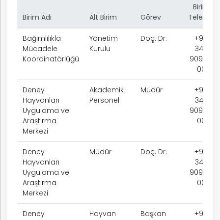
Birim
Birim Adı
Alt Birim
Görev
Telefon
Bağımlılıkla
Yönetim
Doç. Dr.
+90
Mücadele
Kurulu
342
Koordinatörlüğü
909 75
00
Deney
Akademik
Müdür
+90
Hayvanları
Personel
342
Uygulama ve
909 75
Araştırma
00
Merkezi
Deney
Müdür
Doç. Dr.
+90
Hayvanları
342
Uygulama ve
909 75
Araştırma
00
Merkezi
Deney
Hayvan
Başkan
+90