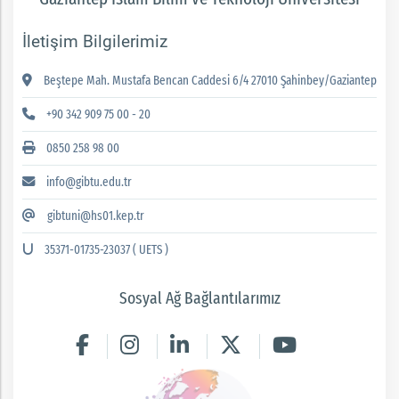
İletişim Bilgilerimiz
Beştepe Mah. Mustafa Bencan Caddesi 6/4 27010 Şahinbey/Gaziantep
+90 342 909 75 00 - 20
0850 258 98 00
info@gibtu.edu.tr
gibtuni@hs01.kep.tr
35371-01735-23037 ( UETS )
Sosyal Ağ Bağlantılarımız