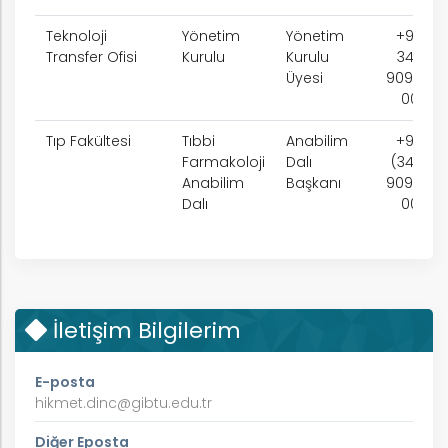
Teknoloji
Yönetim
Yönetim
+90
Transfer Ofisi
Kurulu
Kurulu
342
Üyesi
909 75
00
Tıp Fakültesi
Tıbbi
Anabilim
+90
Farmakoloji
Dalı
(342)
Anabilim
Başkanı
909 75
Dalı
00
İletişim Bilgilerim
E-posta
hikmet.dinc@gibtu.edu.tr
Diğer Eposta