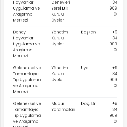
Hayvanları
Deneyleri
342
Uygulama ve
Yerel Etik
909 75
Araştırma
Kurulu
00
Merkezi
Üyeleri
Deney
Yönetim
Başkan
+90
Hayvanları
Kurulu
342
Uygulama ve
Üyeleri
909 75
Araştırma
00
Merkezi
Geleneksel ve
Yönetim
Üye
+90
Tamamlayıcı
Kurulu
342
Tıp Uygulama
Üyeleri
909 75
ve Araştırma
00
Merkezi
Geleneksel ve
Müdür
Doç. Dr.
+90
Tamamlayıcı
Yardımcıları
342
Tıp Uygulama
909 75
ve Araştırma
00