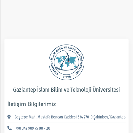
rım
ım
Gaziantep İslam Bilim ve Teknoloji Üniversitesi
İletişim Bilgilerimiz
Beştepe Mah. Mustafa Bencan Caddesi 6/4 27010 Şahinbey/Gaziantep
+90 342 909 75 00 - 20