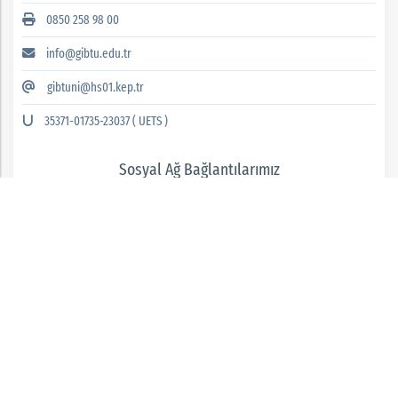
0850 258 98 00
info@gibtu.edu.tr
gibtuni@hs01.kep.tr
35371-01735-23037 ( UETS )
Sosyal Ağ Bağlantılarımız
GAZİANTEP İSLAM BİLİM VE TEKNOLOJİ ÜNİVERSİTESİ 2026 © tüm hakları