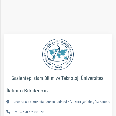
rım
ım
Gaziantep İslam Bilim ve Teknoloji Üniversitesi
İletişim Bilgilerimiz
Beştepe Mah. Mustafa Bencan Caddesi 6/4 27010 Şahinbey/Gaziantep
+90 342 909 75 00 - 20