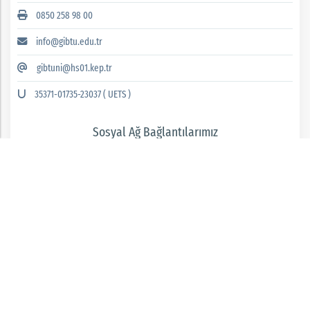
0850 258 98 00
info@gibtu.edu.tr
gibtuni@hs01.kep.tr
35371-01735-23037 ( UETS )
Sosyal Ağ Bağlantılarımız
GAZİANTEP İSLAM BİLİM VE TEKNOLOJİ ÜNİVERSİTESİ 2026 © tüm hakları