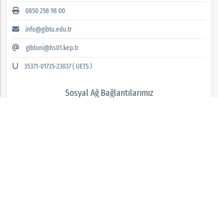
0850 258 98 00
info@gibtu.edu.tr
gibtuni@hs01.kep.tr
35371-01735-23037 ( UETS )
Sosyal Ağ Bağlantılarımız
GAZİANTEP İSLAM BİLİM VE TEKNOLOJİ ÜNİVERSİTESİ 2026 © tüm hakları